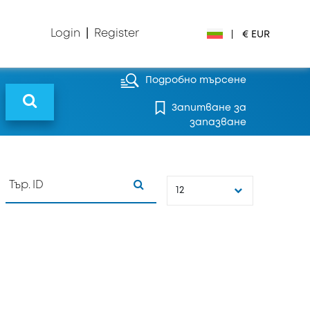
Login
|
Register
|
€ EUR
Подробно търсене
€ EUR
Запитване за
£ GBP
запазване
$ USD
Лв. BGN
12
din RSD
₽ RUB