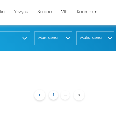
ки
Yслуги
За нас
VIP
Контакт
Мин. цена
Макс. цена
‹
›
1
...