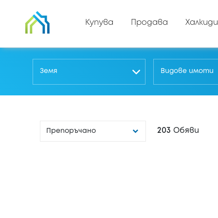
Купува
Продава
Халкиди
Земя
Видове имоти
203
Обяви
Препоръчано