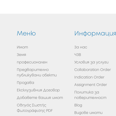
Меню
Информаци
Имот
За нас
Земя
ЧЗВ
професионален
Условия за услуги
Предварително
Collaboration Order
публикувани обекти
Indication Order
Продава
Assignment Order
Eксклузивния Договор
Политика за
Добавете вашия имот
поверителност
Οδηγός Σωστής
Blog
Φωτογράφισης PDF
Видове имоти