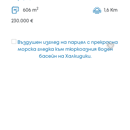
2
606
m
1,6 Km
2
m
230.000 €