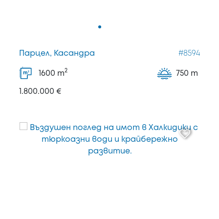
Парцел, Касандра
#8594
2
1600
m
750 m
2
m
1.800.000 €