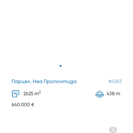
Парцел, Неа Пропонтида
#6583
2
2625
m
438 m
2
m
640.000 €