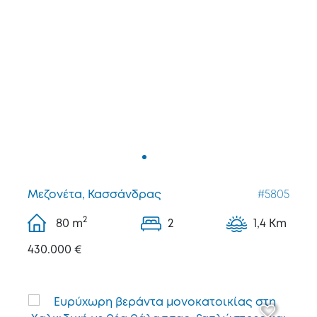
Μεζονέτα, Κασσάνδρας
#5805
2
80
m
2
1,4 Km
430.000 €