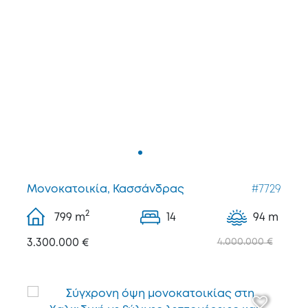
Μονοκατοικία, Κασσάνδρας
#7729
2
799
m
14
94 m
3.300.000 €
4.000.000 €