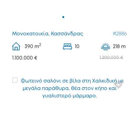
Μονοκατοικία, Κασσάνδρας
#2886
2
390
m
10
218 m
1.100.000 €
1.200.000 €