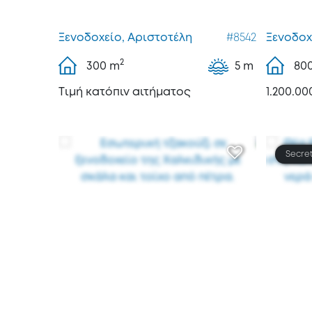
Ξενοδοχείο, Αριστοτέλη
#8542
Ξενοδοχ
2
300
m
5 m
80
Tιμή κατόπιν αιτήματος
1.200.00
Secret