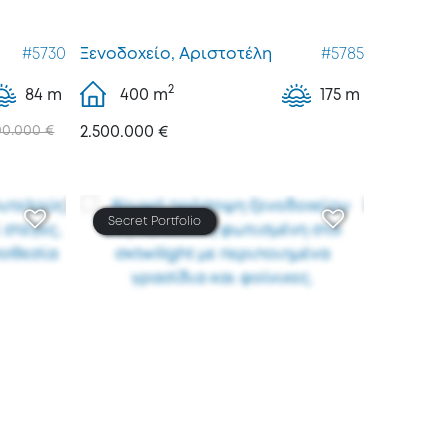
#5730
Ξενοδοχείο, Αριστοτέλη
#5785
2
84 m
400
m
175 m
00.000 €
2.500.000 €
Secret Portfolio