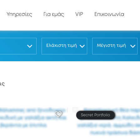
Υπηρεσίες
Για εμάς
VIP
Επικοινωνία
Ελάχιστη τιμή
Μέγιστη τιμή
ις
Secret Portfolio