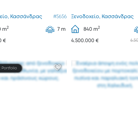
είο, Κασσάνδρας
#5656
Ξενοδοχείο, Κασσάνδρας
2
2
0
m
7 m
840
m
0 €
4.500.000 €
6.5
 Portfolio