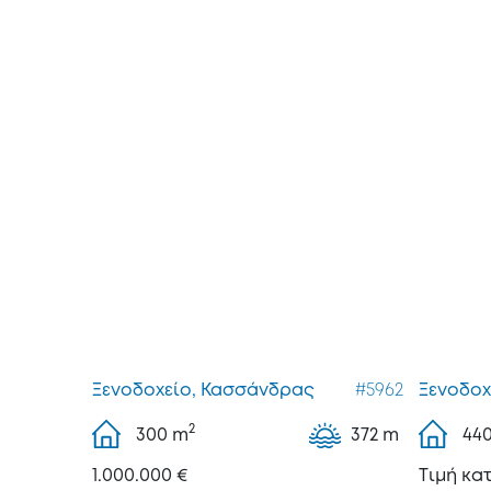
Ξενοδοχείο, Κασσάνδρας
#5962
Ξενοδοχ
2
300
m
372 m
44
1.000.000 €
Tιμή κα