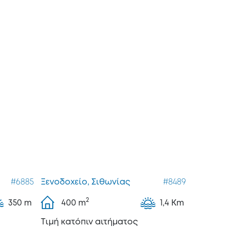
#6885
Ξενοδοχείο, Σιθωνίας
#8489
2
350 m
400
m
1,4 Km
Tιμή κατόπιν αιτήματος