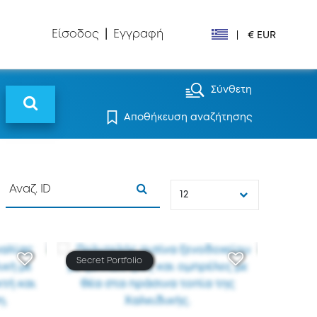
Είσοδος
|
Εγγραφή
|
€ EUR
€ EUR
Σύνθετη
Αποθήκευση αναζήτησης
£ GBP
$ USD
Лв. BGN
12
din RSD
₽ RUB
Secret Portfolio