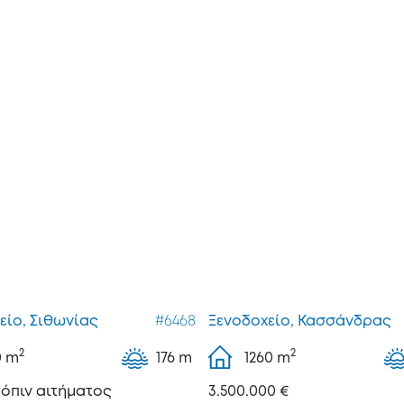
είο, Σιθωνίας
#6468
Ξενοδοχείο, Κασσάνδρας
2
2
0
m
176 m
1260
m
τόπιν αιτήματος
3.500.000 €