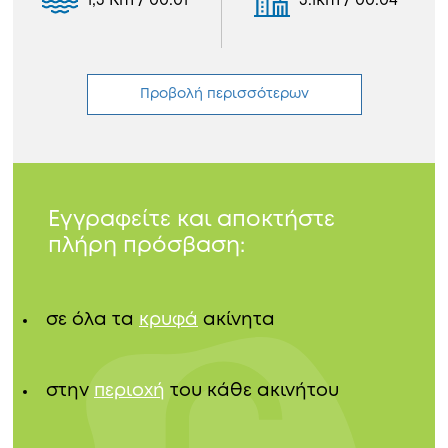
1,3 Km / 00:01
3.1km / 00:04
Προβολή περισσότερων
Εγγραφείτε και αποκτήστε
πλήρη πρόσβαση:
σε όλα τα
κρυφά
ακίνητα
στην
περιοχή
του κάθε ακινήτου