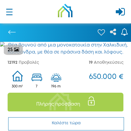
25
Προηγούμενο
12192
Προβολές
19
Αποθηκεύσεις
650.000 €
300 m²
7
196 m
Πλήρης πρόσβαση
Καλέστε τώρα