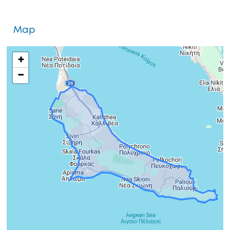
Map
+
−