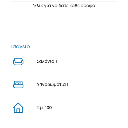
*κλικ για να δείτε κάθε όροφο
Ισόγειο
Σαλόνια
1
Υπνοδωμάτια
1
τ.μ.
100