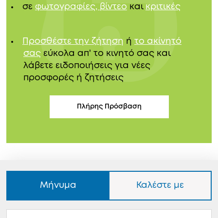
σε
φωτογραφίες, βίντεο
και
κριτικές
Προσθέστε την ζήτηση
ή
το ακίνητό
σας
εύκολα απ' το κινητό σας και
λάβετε ειδοποιήσεις για νέες
προσφορές ή ζητήσεις
Πλήρης Πρόσβαση
Μήνυμα
Καλέστε με