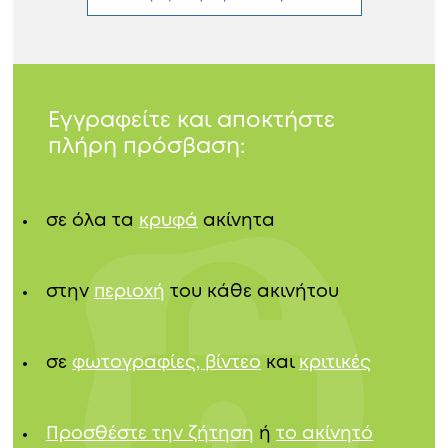
Εγγραφείτε και αποκτήστε
πλήρη πρόσβαση:
σε όλα τα
κρυφά
ακίνητα
στην
περιοχή
του κάθε ακινήτου
σε
φωτογραφίες, βίντεο
και
κριτικές
Προσθέστε την ζήτηση
ή
το ακίνητό