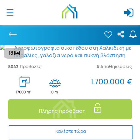
18
Προηγούμενο
8042
Προβολές
3
Αποθηκεύσεις
1.700.000 €
2
m
17000 m²
0 m
Πλήρης πρόσβαση
Καλέστε τώρα