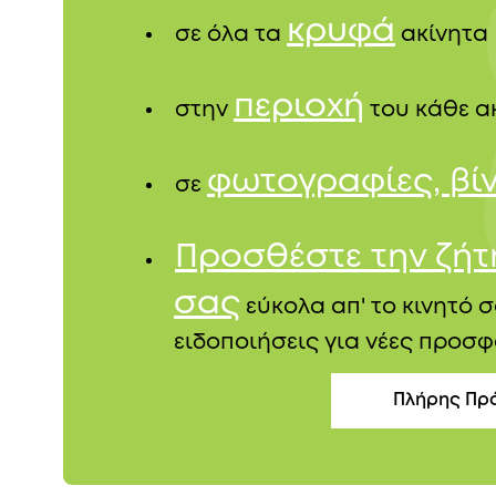
κρυφά
σε όλα τα
ακίνητα
περιοχή
στην
του κάθε α
φωτογραφίες, βί
σε
Προσθέστε την ζή
σας
εύκολα απ' το κινητό σ
ειδοποιήσεις για νέες προσφ
Πλήρης Πρ