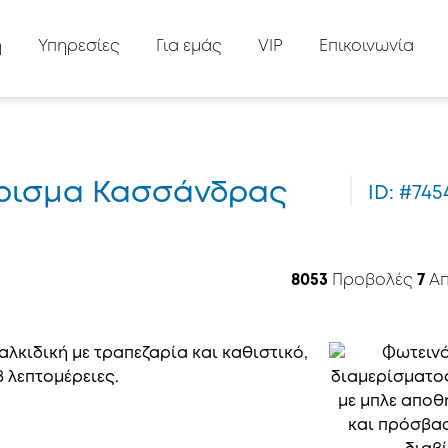
ή
Υπηρεσίες
Για εμάς
VIP
Επικοινωνία
μέρισμα Κασσάνδρας
ID: #745
8053
Προβολές
7
Απ