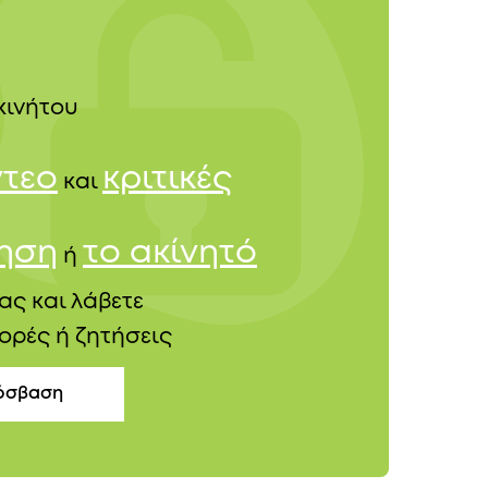
κινήτου
ντεο
κριτικές
και
τηση
το ακίνητό
ή
ας και λάβετε
ορές ή ζητήσεις
όσβαση