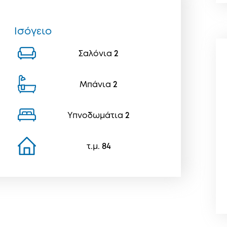
Ισόγειο
Σαλόνια
2
Μπάνια
2
Υπνοδωμάτια
2
τ.μ.
84