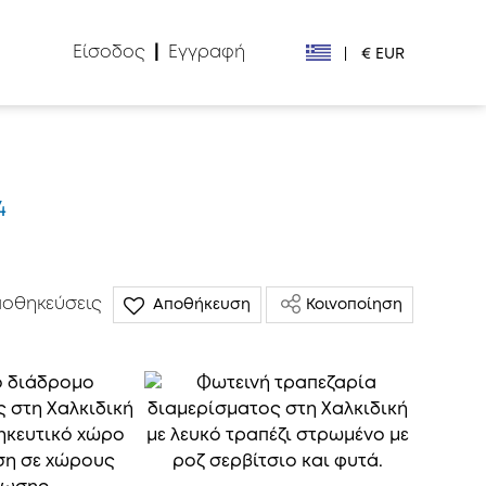
Είσοδος
|
Εγγραφή
|
€ EUR
€ EUR
£ GBP
4
$ USD
Лв. BGN
οθηκεύσεις
Αποθήκευση
Κοινοποίηση
din RSD
₽ RUB