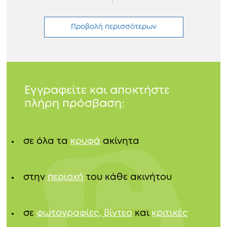
Προβολή περισσότερων
Εγγραφείτε και αποκτήστε
πλήρη πρόσβαση:
σε όλα τα
κρυφά
ακίνητα
στην
περιοχή
του κάθε ακινήτου
σε
φωτογραφίες, βίντεο
και
κριτικές