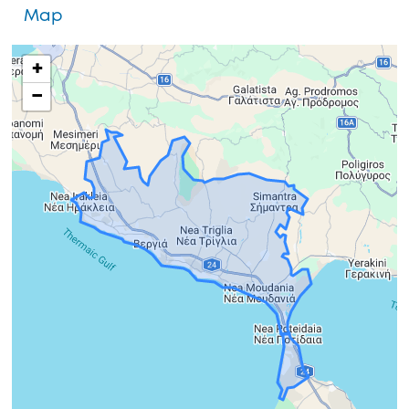
Map
+
−