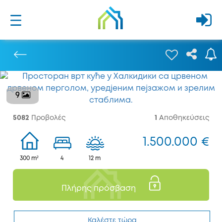
9
Προηγούμενο
5082
Προβολές
1
Αποθηκεύσεις
1.500.000 €
300 m²
4
12 m
Πλήρης πρόσβαση
Καλέστε τώρα