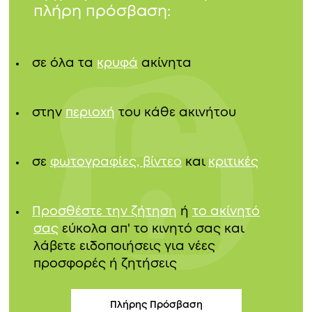
πλήρη πρόσβαση:
σε όλα τα
κρυφά
ακίνητα
στην
περιοχή
του κάθε ακινήτου
σε
φωτογραφίες, βίντεο
και
κριτικές
Προσθέστε την ζήτηση
ή
το ακίνητό
σας
εύκολα απ' το κινητό σας και
λάβετε ειδοποιήσεις για νέες
προσφορές ή ζητήσεις
Πλήρης Πρόσβαση