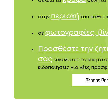
σε όλα τα
ακίνητα
περιοχή
στην
του κάθε α
φωτογραφίες, βί
σε
Προσθέστε την ζή
σας
εύκολα απ' το κινητό σ
ειδοποιήσεις για νέες προσφ
Πλήρης Πρ