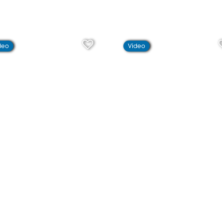
deo
Video