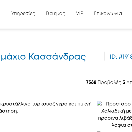
ή
Υπηρεσίες
Για εμάς
VIP
Επικοινωνία
οτεμάχιο Κασσάνδρας
ID: #191
7368
Προβολές
3
Απ