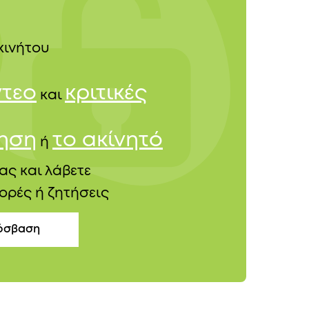
κινήτου
ντεο
κριτικές
και
τηση
το ακίνητό
ή
ας και λάβετε
ορές ή ζητήσεις
όσβαση