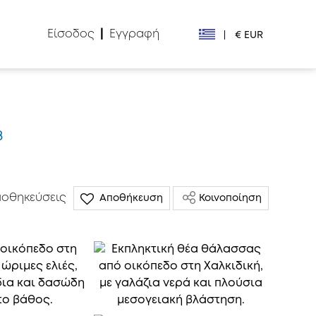
Είσοδος
|
Εγγραφή
|
€ EUR
€ EUR
£ GBP
8
$ USD
Лв. BGN
οθηκεύσεις
Αποθήκευση
Κοινοποίηση
din RSD
₽ RUB