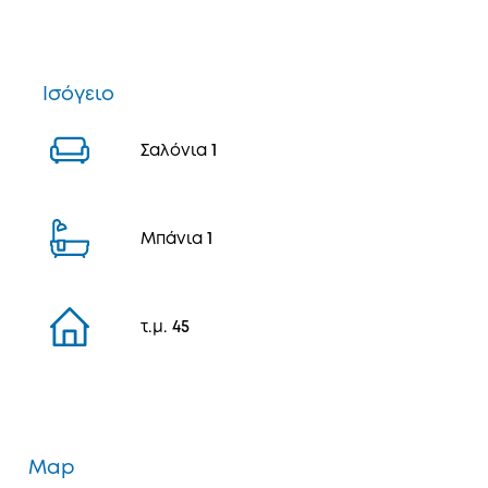
Ισόγειο
Σαλόνια
1
Μπάνια
1
τ.μ.
45
Map