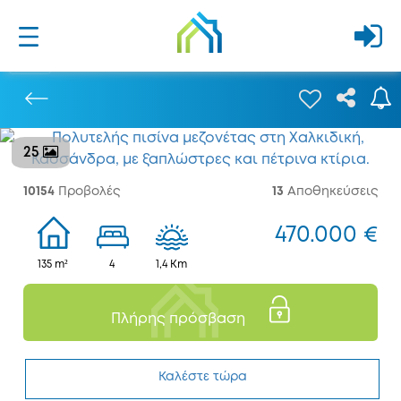
25
Προηγούμενο
10154
Προβολές
13
Αποθηκεύσεις
470.000 €
135 m²
4
1,4 Km
Πλήρης πρόσβαση
Καλέστε τώρα