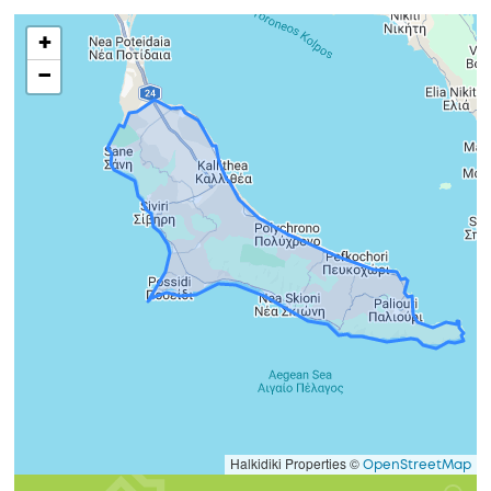
+
−
Halkidiki Properties ©
OpenStreetMap