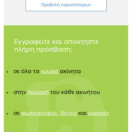
Προβολή περισσότερων
Εγγραφείτε και αποκτήστε
πλήρη πρόσβαση:
σε όλα τα
κρυφά
ακίνητα
στην
περιοχή
του κάθε ακινήτου
σε
φωτογραφίες, βίντεο
και
κριτικές