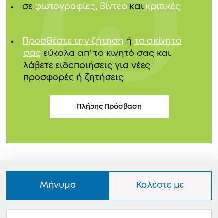
σε
φωτογραφίες, βίντεο
και
κριτικές
Προσθέστε την ζήτηση
ή
το ακίνητό
σας
εύκολα απ' το κινητό σας και
λάβετε ειδοποιήσεις για νέες
προσφορές ή ζητήσεις
Πλήρης Πρόσβαση
Μήνυμα
Καλέστε με