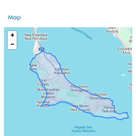
Map
+
−