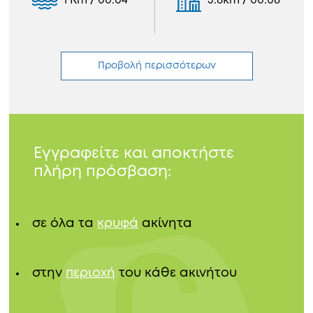
1 Km / 00:04
3.8km / 00:08
Προβολή περισσότερων
Εγγραφείτε και αποκτήστε
πλήρη πρόσβαση:
σε όλα τα
κρυφά
ακίνητα
στην
περιοχή
του κάθε ακινήτου