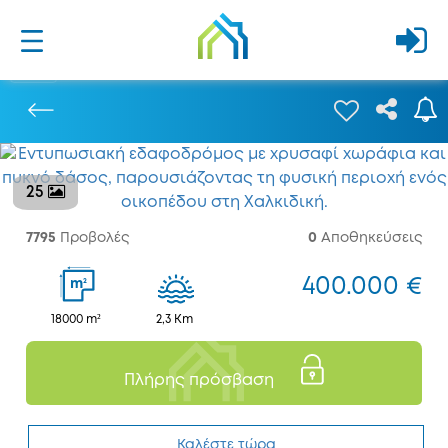
25
Προηγούμενο
7795
Προβολές
0
Αποθηκεύσεις
400.000 €
2
m
18000 m²
2,3 Km
Πλήρης πρόσβαση
Καλέστε τώρα