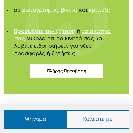
σε
φωτογραφίες, βίντεο
και
κριτικές
Προσθέστε την ζήτηση
ή
το ακίνητό
σας
εύκολα απ' το κινητό σας και
λάβετε ειδοποιήσεις για νέες
προσφορές ή ζητήσεις
Πλήρης Πρόσβαση
Μήνυμα
Καλέστε με