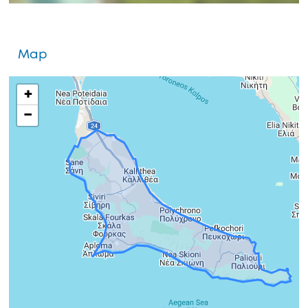
Map
+
−