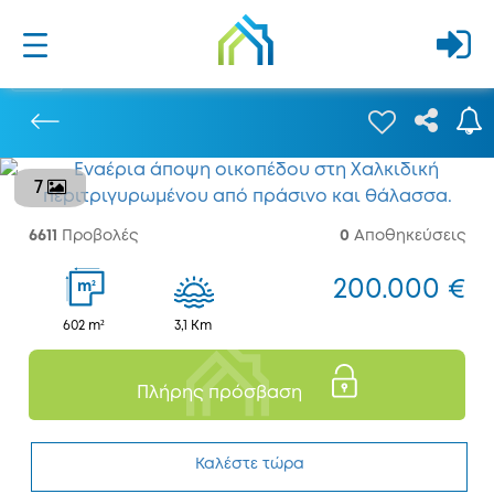
7
Προηγούμενο
6611
Προβολές
0
Αποθηκεύσεις
200.000 €
2
m
602 m²
3,1 Km
Πλήρης πρόσβαση
Καλέστε τώρα