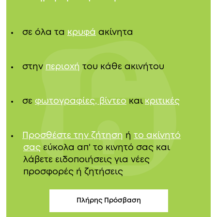
σε όλα τα
κρυφά
ακίνητα
στην
περιοχή
του κάθε ακινήτου
σε
φωτογραφίες, βίντεο
και
κριτικές
Προσθέστε την ζήτηση
ή
το ακίνητό
σας
εύκολα απ' το κινητό σας και
λάβετε ειδοποιήσεις για νέες
προσφορές ή ζητήσεις
Πλήρης Πρόσβαση