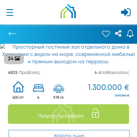
24
Προηγούμενο
6825
Προβολές
4
Αποθηκεύσεις
1.300.000 €
1.540.166 €
400 m²
6
978 m
Πλήρης πρόσβαση
Καλέστε τώρα