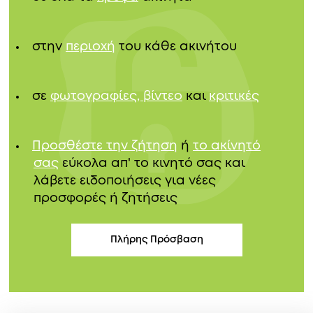
στην
περιοχή
του κάθε ακινήτου
σε
φωτογραφίες, βίντεο
και
κριτικές
Προσθέστε την ζήτηση
ή
το ακίνητό
σας
εύκολα απ' το κινητό σας και
λάβετε ειδοποιήσεις για νέες
προσφορές ή ζητήσεις
Πλήρης Πρόσβαση