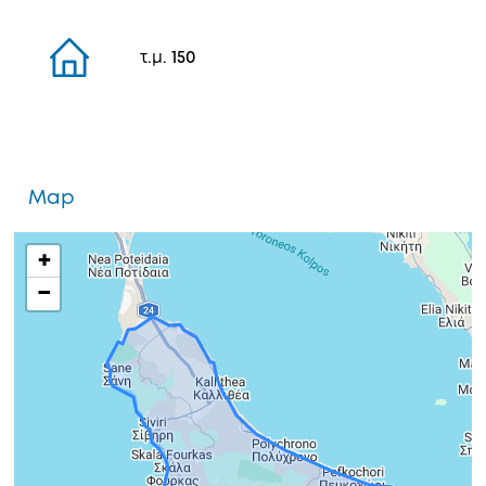
τ.μ.
150
Map
+
−