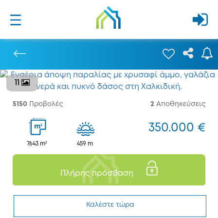
11
Προηγούμενο
5150
Προβολές
2
Αποθηκεύσεις
350.000 €
2
m
7643 m²
459 m
Πλήρης πρόσβαση
Καλέστε τώρα