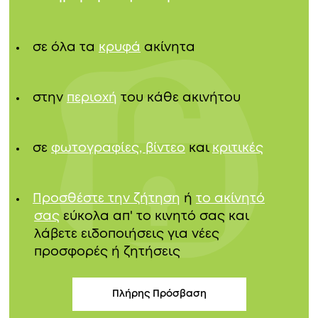
σε όλα τα
κρυφά
ακίνητα
στην
περιοχή
του κάθε ακινήτου
σε
φωτογραφίες, βίντεο
και
κριτικές
Προσθέστε την ζήτηση
ή
το ακίνητό
σας
εύκολα απ' το κινητό σας και
λάβετε ειδοποιήσεις για νέες
προσφορές ή ζητήσεις
Πλήρης Πρόσβαση