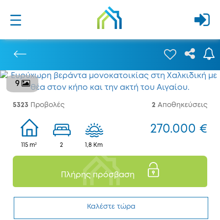
9
Προηγούμενο
5323
Προβολές
2
Αποθηκεύσεις
270.000 €
115 m²
2
1,8 Km
Πλήρης πρόσβαση
Καλέστε τώρα