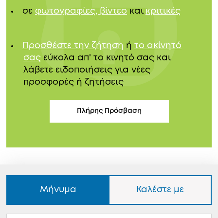
σε
φωτογραφίες, βίντεο
και
κριτικές
Προσθέστε την ζήτηση
ή
το ακίνητό
σας
εύκολα απ' το κινητό σας και
λάβετε ειδοποιήσεις για νέες
προσφορές ή ζητήσεις
Πλήρης Πρόσβαση
Μήνυμα
Καλέστε με