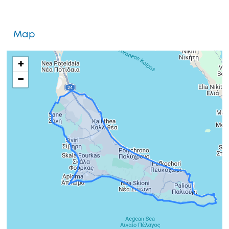
Map
+
−