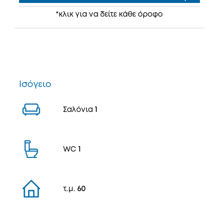
*κλικ για να δείτε κάθε όροφο
Ισόγειο
Σαλόνια
1
WC
1
τ.μ.
60