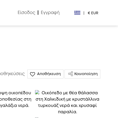
Είσοδος
|
Εγγραφή
|
€ EUR
€ EUR
£ GBP
$ USD
Лв. BGN
οθηκεύσεις
Αποθήκευση
Κοινοποίηση
din RSD
₽ RUB