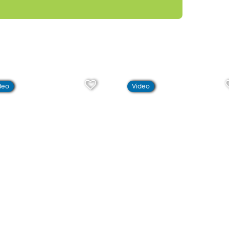
deo
Video