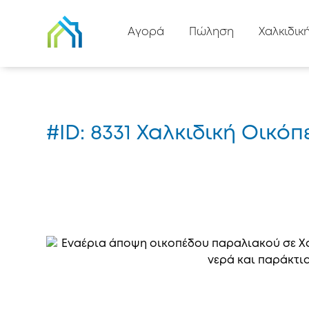
Πίσω στη λίστα
Αγορά
Πώληση
Χαλκιδικ
Αρχική
#8331
#ID: 8331 Χαλκιδική Οικ