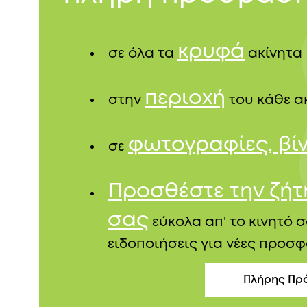
κρυφά
σε όλα τα
ακίνητα
περιοχή
στην
του κάθε α
φωτογραφίες, βί
σε
Προσθέστε την ζή
σας
εύκολα απ' το κινητό σ
ειδοποιήσεις για νέες προσφ
Πλήρης Πρ