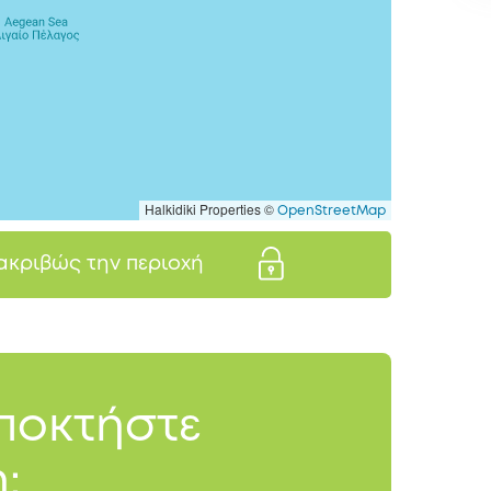
Halkidiki Properties ©
OpenStreetMap
 ακριβώς την περιοχή
αποκτήστε
: