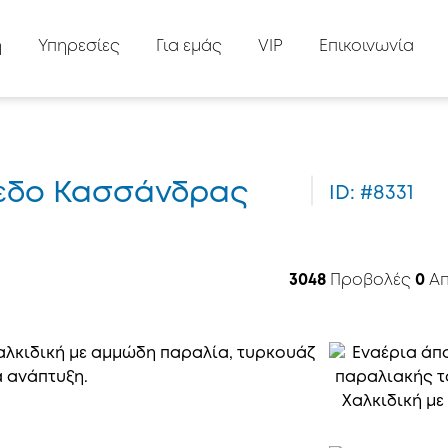
ή
Υπηρεσίες
Για εμάς
VIP
Επικοινωνία
όπεδο Κασσάνδρας
ID: #8331
3048
Προβολές
0
Απ