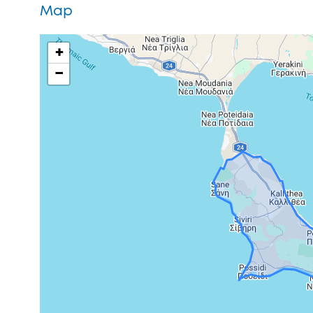
Map
+
−