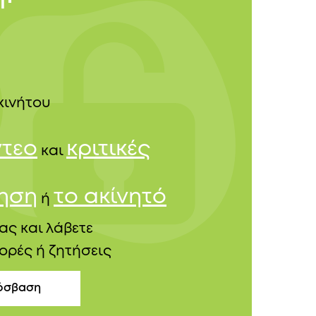
κινήτου
ντεο
κριτικές
και
τηση
το ακίνητό
ή
ας και λάβετε
ορές ή ζητήσεις
όσβαση