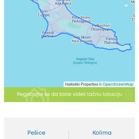
Halkidiki Properties ©
OpenStreetMap
Registrujte se da biste videli tačnu lokaciju
Pešice
Kolima