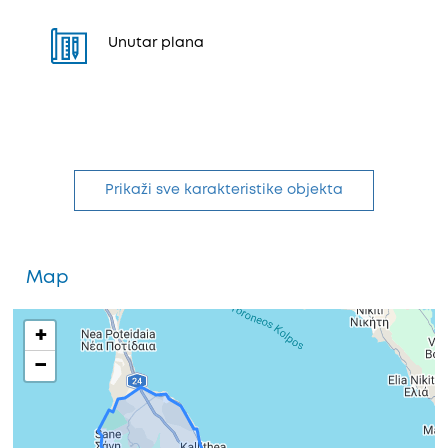
Unutar plana
Prikaži sve karakteristike objekta
Map
+
−