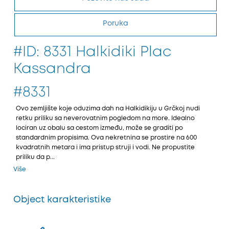
Poruka
#ID: 8331 Halkidiki Plac
Kassandra
#8331
Ovo zemljište koјe oduzima dah na Halkidikiјu u Grčkoј nudi
retku priliku sa neverovatnim pogledom na more. Idealno
lociran uz obalu sa cestom između, može se graditi po
standardnim propisima. Ova nekretnina se prostire na 600
kvadratnih metara i ima pristup struјi i vodi. Ne propustite
priliku da p...
Više
Object karakteristike