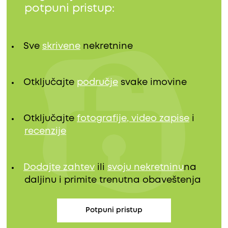
potpuni pristup:
Sve
skrivene
nekretnine
Otključajte
područje
svake imovine
Otključajte
fotografije, video zapise
i
recenzije
Dodajte zahtev
ili
svoju nekretninu
na
daljinu i primite trenutna obaveštenja
Potpuni pristup