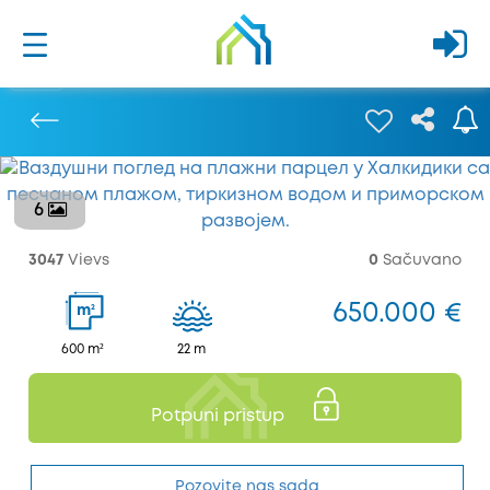
6
Prethodna
3047
Vievs
0
Sačuvano
650.000 €
2
m
600 m²
22 m
Potpuni pristup
Pozovite nas sada