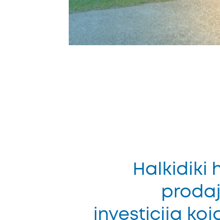
Halkidiki 
prodaj
investicija ko