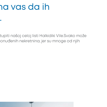
na vas da ih
.
upiti našoj celoj listi Halkidiki Vile.Svako može
 ponuđenih nekretnina, jer su mnoge od njih