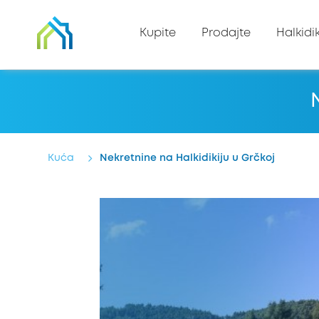
Kupite
Prodajte
Halkidik
Kuća
Nekretnine na Halkidikiju u Grčkoj