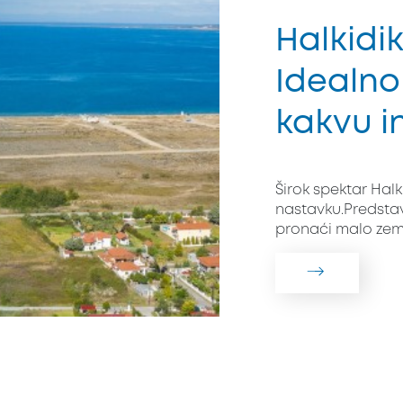
Halkidik
Idealno
kakvu in
Širok spektar Hal
nastavku.Predstav
pronaći malo zemlji