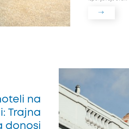
hoteli na
i: Trajna
ja donosi