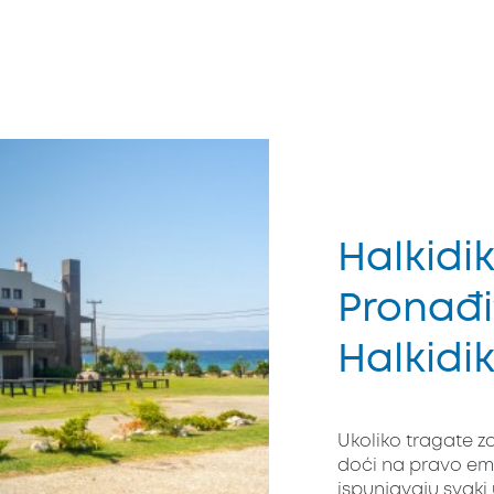
Halkidi
Pronađi
Halkidi
Ukoliko tragate z
doći na pravo em
ispunjavaju svaki u