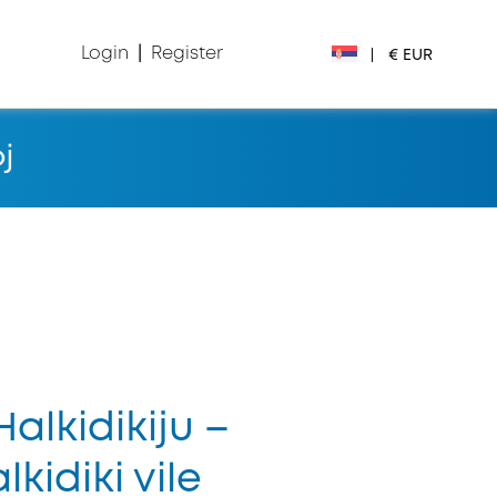
Login
|
Register
|
€ EUR
€ EUR
j
£ GBP
$ USD
Лв. BGN
din RSD
₽ RUB
Halkidikiju –
kidiki vile