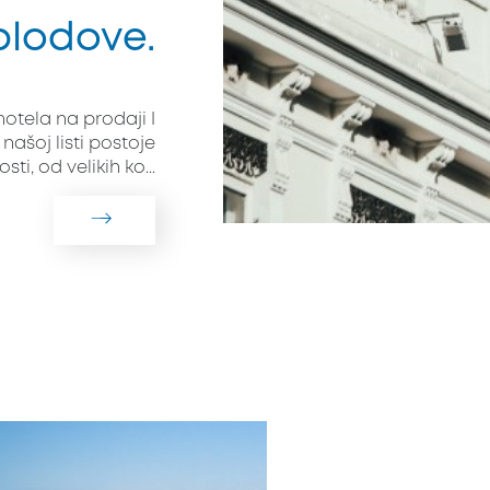
plodove.
hotela na prodaji I
našoj listi postoje
i, od velikih ko...