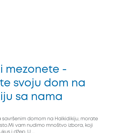
ki mezonete -
te svoju dom na
kiju sa nama
a savršenim domom na Halkidikiju, morate
sto.Mi vam nudimo mnoštvo izbora, koji
kus i džep. U ...