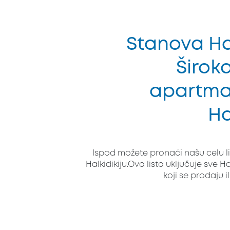
Stanova Hal
Široka
apartma
Ha
Ispod možete pronaći našu celu l
Halkidikiju.Ova lista uključuje sve 
koji se prodaju ili 