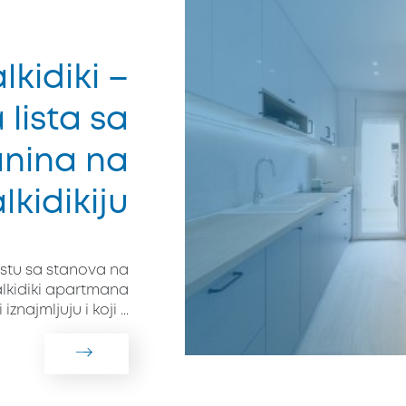
kidiki –
 lista sa
nina na
lkidikiju
istu sa stanova na
Halkidiki apartmana
iznajmljuju i koji ...