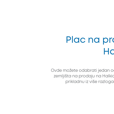
Plac na pr
Ha
Ovde možete odabrati jedan od
zemljišta na prodaju na Halkidi
prikladnu iz više razloga.