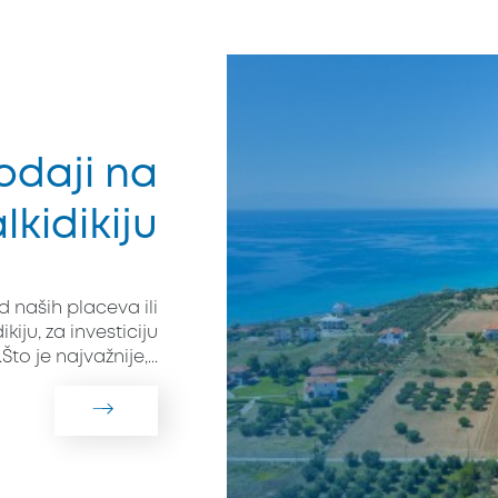
odaji na
lkidikiju
 naših placeva ili
kiju, za investiciju
Što je najvažnije,...