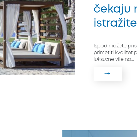
čekaju 
istražite
Ispod možete prist
primetiti kvalitet
luksuzne vile na...