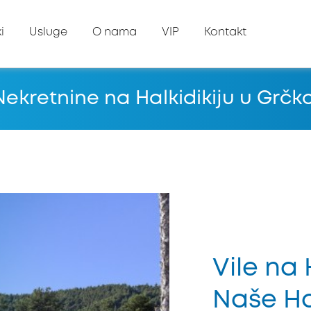
i
Usluge
O nama
VIP
Kontakt
Nekretnine na Halkidikiju u Grčko
Vile na 
Naše Hal