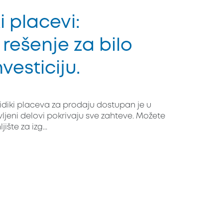
i placevi:
 rešenje za bilo
vesticiju.
kidiki placeva za prodaju dostupan je u
ljeni delovi pokrivaju sve zahteve. Možete
šte za izg...