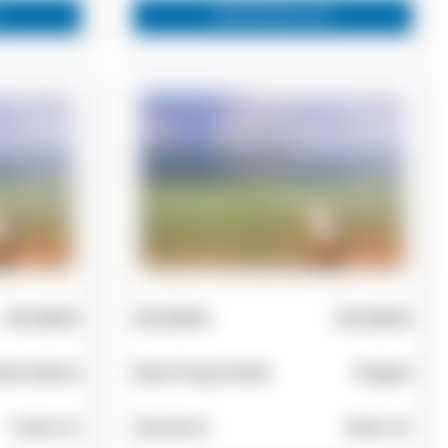
Zainteresovan
Zemljište
Zemljište
Zemljište
la Kaliva
Nea Propontida
Flogita
11000 m²
135.000 €
9000 m²