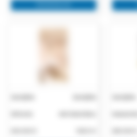
Zainteresovan
Zemljište
Zemljište
Zemljište
Sithonia
Akti Salonikiou
Kassand
500.000 €
9400 m²
280.000 