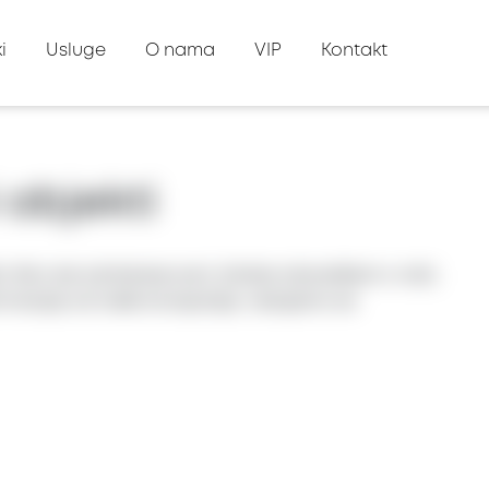
i
Usluge
O nama
VIP
Kontakt
 objekti
tu! Ako ste zainteresovani, bićete obavešteni o robi,
formacije od naše kompanije, radujemo se