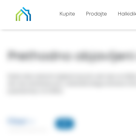
Kupite
Prodajte
Halkidik
Prethodno objavljeni
Sada ćete rastaviti objekat koji još uvek nije na tržiš
ako ste zainteresovani i dobićete blagovremene in
pojavljivanju na tržištu!
Filteri
627
* Kliknite da biste prosirili