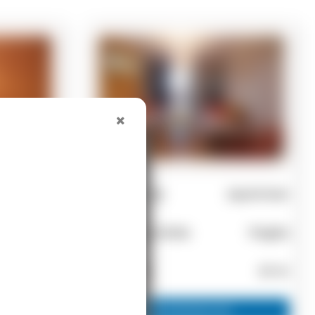
Zemljište
Rezidencija
Apartman
Loutra
Nea Propontida
Flogita
8163 m²
130.000 €
87 m²
Zainteresovan