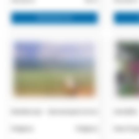
195.000 €
78 m²
150.000 €
Zainteresovan
Rezidencija
Samostojeća kuća
Zemljište
Poligiros
Poligiros
Nea Prop