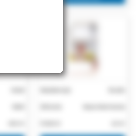
Hotel
Rezidencija
Studio
Nikiti
Sithonia
Neos Marmaras
490 m²
91.800 €
40 m²