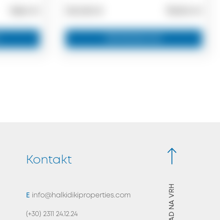
1860 m²
135.000 €
75000 m²
Zainteresovan
Kontakt
NAZAD NA VRH
E
info@halkidikiproperties.com
(+30) 2311 24.12.24