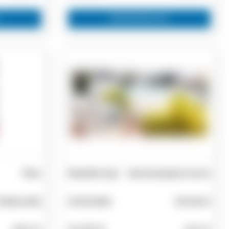
Zainteresovan
Plac
Rezidencija
Samostojeća kuća
Psakoudia
Aristotelis
Stratoni