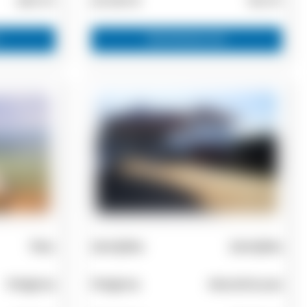
600 m²
40.000 €
140 m²
Zainteresovan
Plac
Zemljište
Zemljište
Poligiros
Poligiros
Marathousa