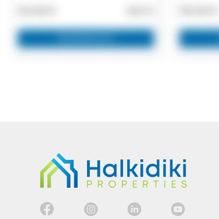
210.000 €
400 m²
190.000 €
Zainteresovan