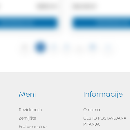
18300 m²
360.000 €
Zainteresovan
Zainteresovan
‹
›
1
2
3
...
32
Meni
Informacije
Rezidencija
O nama
Zemljište
ČESTO POSTAVLJANA
PITANJA
Profesionalno