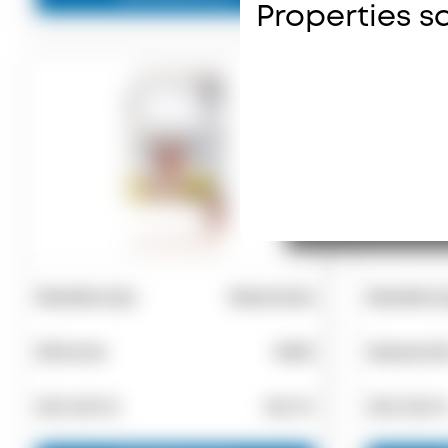
Properties s
Rezidencija
Mezoneta
Rezidenc
Sithonia
Nikiti
Kassand
200.000 €
160 m²
300.000 