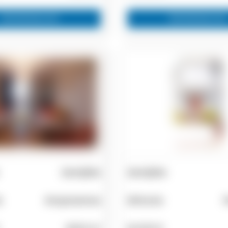
Zainteresovan
Zainteresovan
Zemljište
Zemljište
s
Xiropotamos
Sithonia