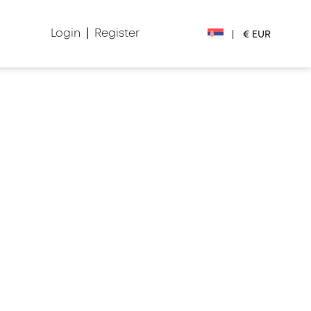
Login
|
Register
|
€ EUR
€ EUR
£ GBP
$ USD
Лв. BGN
din RSD
₽ RUB