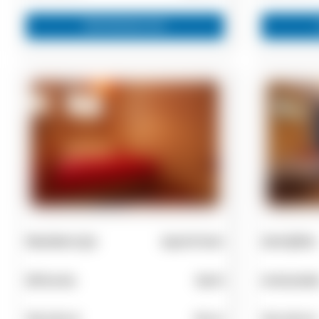
Zainteresovan
Rezidencija
Apartman
Zemljište
Sithonia
Sarti
Aristoteli