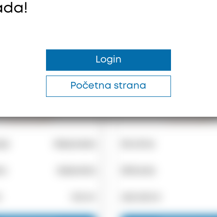
ada!
Login
Početna strana
ija
Mezoneta
Stručna
ra
Kalandra
Sithonia
€
103 m²
430.000 €