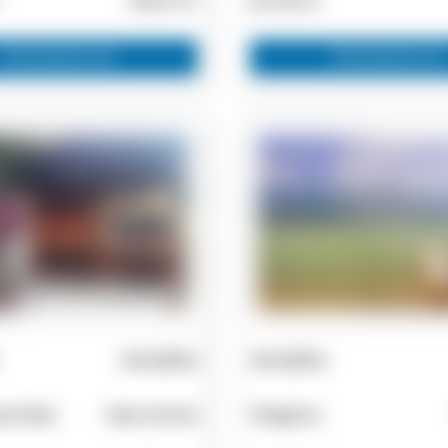
8000 m²
65.000 €
Zainteresovan
Zainteresovan
Zemljište
Zemljište
ontida
Nea Gonia
Poligiros