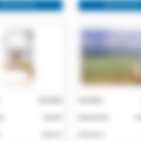
Zainteresovan
Zainteresovan
Zemljište
Zemljište
ra
Hanioti
Kassandra
Mo
€
7000 m²
370.000 €