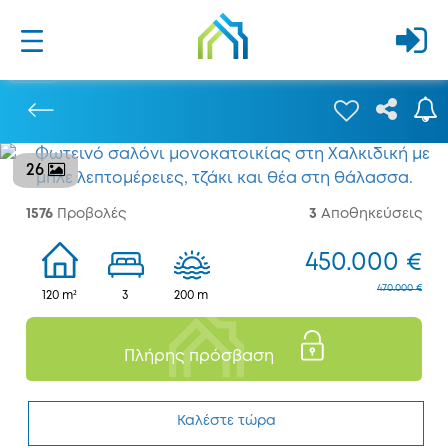
26
Προηγούμενο
1576
Προβολές
3
Αποθηκεύσεις
450.000 €
470.000 €
120 m²
3
200 m
Πλήρης πρόσβαση
Καλέστε τώρα