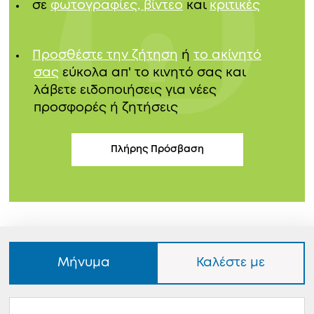
σε
φωτογραφίες, βίντεο
και
κριτικές
Προσθέστε την ζήτηση
ή
το ακίνητό
σας
εύκολα απ' το κινητό σας και
λάβετε ειδοποιήσεις για νέες
προσφορές ή ζητήσεις
Πλήρης Πρόσβαση
Μήνυμα
Καλέστε με