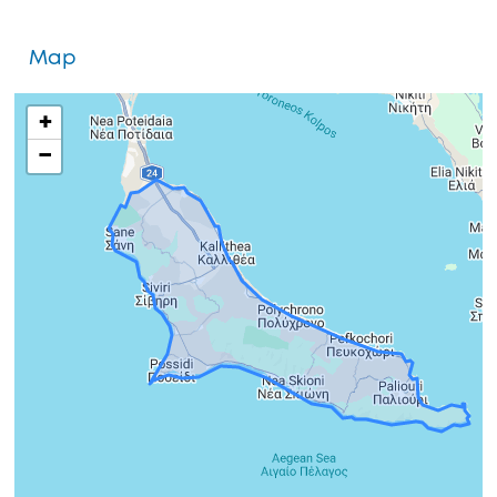
Map
+
−