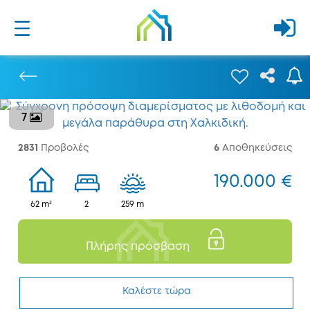
7
Προηγούμενο
2831
Προβολές
6
Αποθηκεύσεις
190.000 €
62 m²
2
259 m
Πλήρης πρόσβαση
Καλέστε τώρα