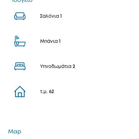
Ισόγειο
Σαλόνια
1
Μπάνια
1
Υπνοδωμάτια
2
τ.μ.
62
Map