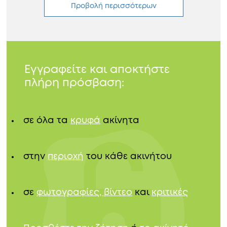
Προβολή περισσότερων
Εγγραφείτε και αποκτήστε
πλήρη πρόσβαση:
σε όλα τα
κρυφά
ακίνητα
στην
περιοχή
του κάθε ακινήτου
σε
φωτογραφίες, βίντεο
και
κριτικές