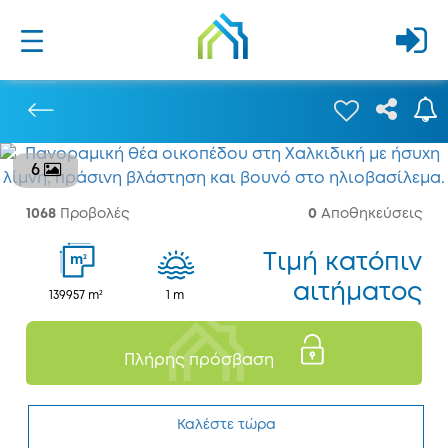
6
Προηγούμενο
1068
Προβολές
0
Αποθηκεύσεις
Tιμή κατόπιν
2
m
αιτήματος
139957 m²
1 m
Πλήρης πρόσβαση
Καλέστε τώρα