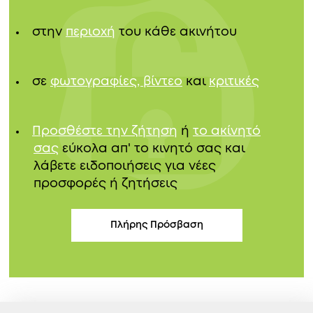
στην
περιοχή
του κάθε ακινήτου
σε
φωτογραφίες, βίντεο
και
κριτικές
Προσθέστε την ζήτηση
ή
το ακίνητό
σας
εύκολα απ' το κινητό σας και
λάβετε ειδοποιήσεις για νέες
προσφορές ή ζητήσεις
Πλήρης Πρόσβαση