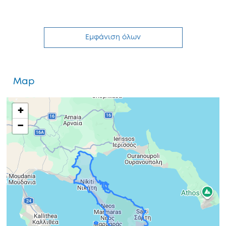
Εμφάνιση όλων
Map
+
−