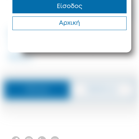
Tιμή κατόπιν
Είσοδος
αιτήματος
730 m²
105 m
Αρχική
#ID: 8539 Χαλκιδική
Ξενοδοχείο Αριστοτέλη
#8539
Μήνυμα
Καλέστε με