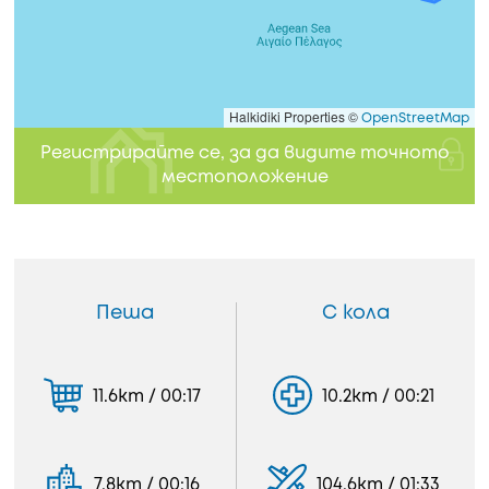
Halkidiki Properties ©
OpenStreetMap
Регистрирайте се, за да видите точното
местоположение
Пеша
С кола
11.6km / 00:17
10.2km / 00:21
7.8km / 00:16
104.6km / 01:33