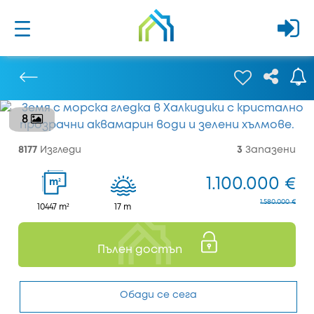
8
Предишен
8177
Изгледи
3
Запазени
1.100.000 €
2
m
1.580.000 €
10447 m²
17 m
Пълен достъп
Обади се сега