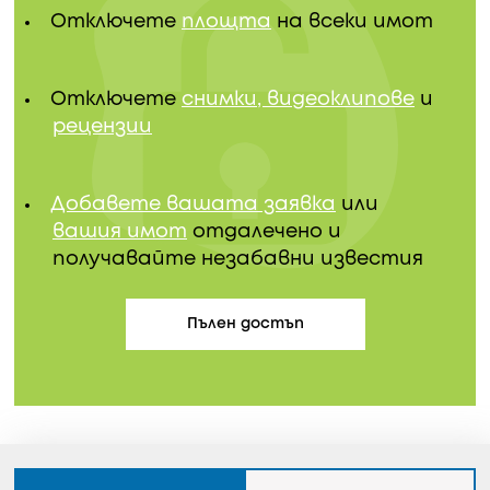
Отключете
площта
на всеки имот
Отключете
снимки, видеоклипове
и
рецензии
Добавете вашата заявка
или
вашия имот
отдалечено и
получавайте незабавни известия
Пълен достъп