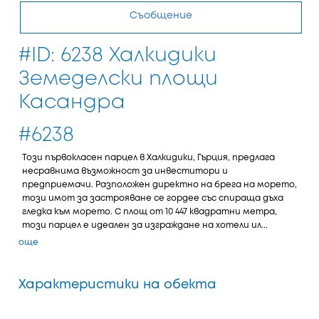
Съобщение
#ID: 6238 Халкидики
Земеделски площи
Касандра
#6238
Този първокласен парцел в Халкидики, Гърция, предлага
несравнима възможност за инвеститори и
предприемачи. Разположен директно на брега на морето,
този имот за застрояване се гордее със спираща дъха
гледка към морето. С площ от 10 447 квадратни метра,
този парцел е идеален за изграждане на хотели ил...
още
Характеристики на обекта