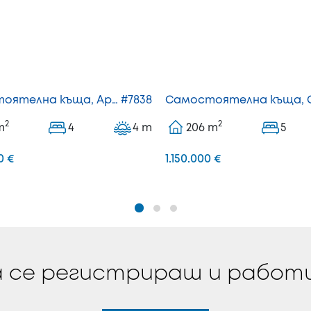
Самостоятелна къща, Аристотелис
#7838
2
2
m
4
4
m
206
m
5
0 €
1.150.000 €
 се регистрираш и работ