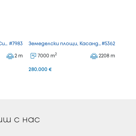
Самостоятелна къща, Ситония
#7983
Земеделски площи, Касандра
#5362
2
2
m
7000
m
2208
m
44
2
2
m
m
280.000 €
185.00
иш с нас