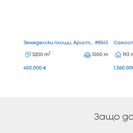
Земеделски площи, Аристотелис
#8545
2
5200
m
1000
m
193
2
m
450.000 €
1.360.00
Защо да