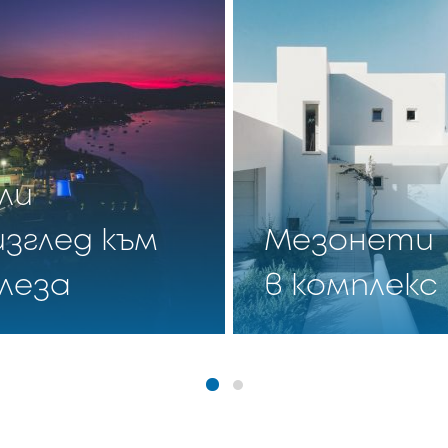
ли
изглед към
Мезонети
леза
в комплекс