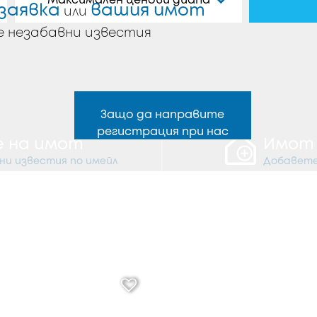
Максимален ценови диапазон
заявка
вашия имот
или
е незабавни известия
Защо да направите
регистрация при нас
е
на имот
Имо
и известия по имейл
Добавете