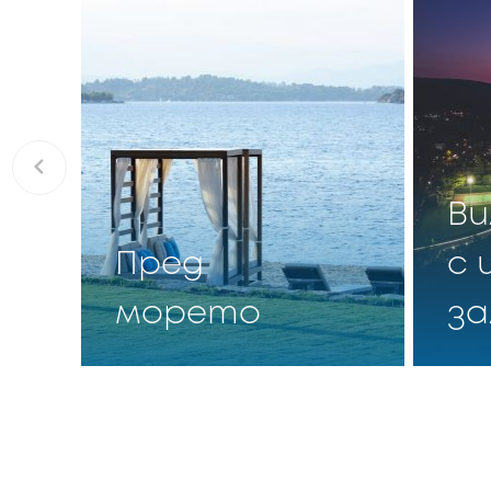
Ви
Пред
с 
морето
за