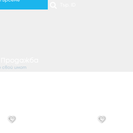
Търсене
т
Продажба
 свой имот