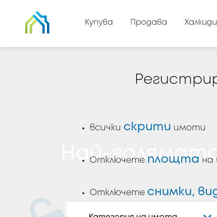
Купува
Продава
Халкиди
Регистрир
скрити
всички
имоти
Най-голямата
площта
Отключете
на 
снимки, ви
Отключете