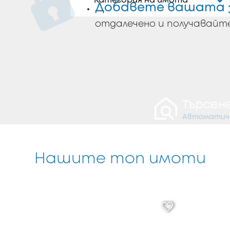
Категория на имота
Добавете вашата 
отдалечено и получавайт
Търсен
Автоматичн
Нашите топ имоти