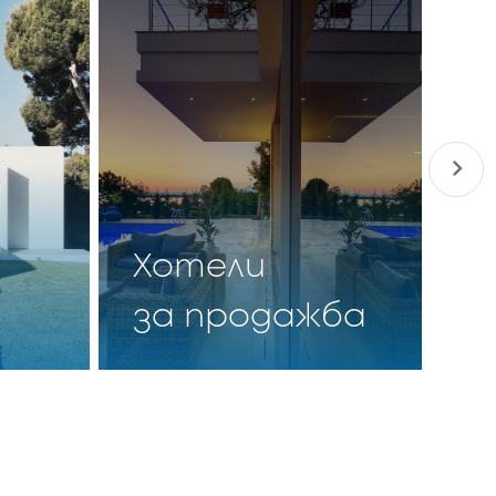
П
Хотели
п
за продажба
о