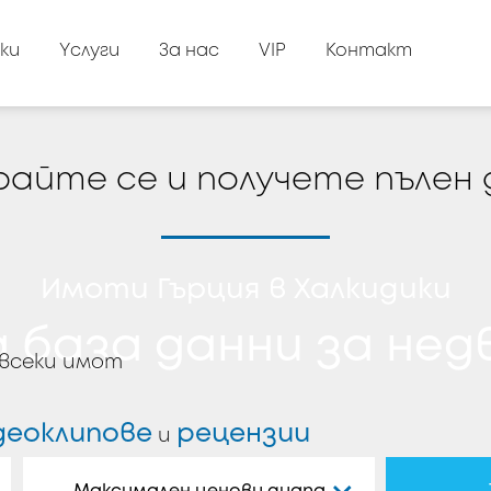
ки
Yслуги
За нас
VIP
Контакт
айте се и получете пълен 
Имоти Гърция в Халкидики
 база данни за не
всеки имот
деоклипове
рецензии
и