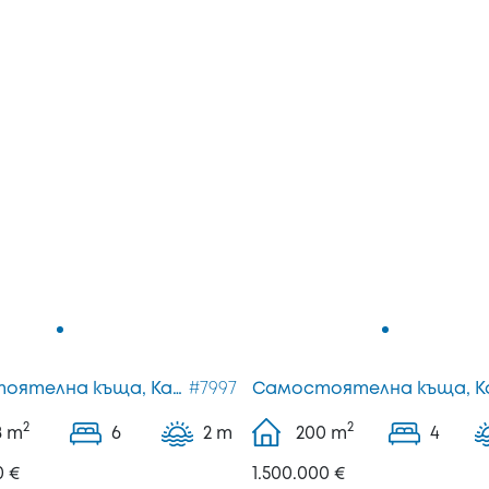
Самостоятелна къща, Касандра
#7997
2
2
8
m
6
2 m
200
m
4
0 €
1.500.000 €