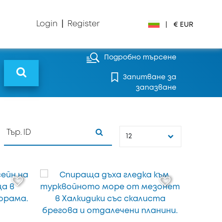
Login
|
Register
|
€ EUR
Подробно търсене
€ EUR
Запитване за
£ GBP
запазване
$ USD
Лв. BGN
12
din RSD
₽ RUB