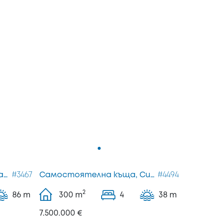
Самостоятелна къща, Касандра
#3467
Самостоятелна къща, Ситония
#4494
2
86 m
300
m
4
38 m
7.500.000 €