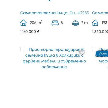
Самостоятелна къща, Ситония
#7983
2
206
m
5
2 m
193
1.150.000 €
1.360.00
Video