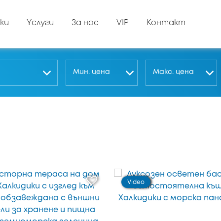
ки
Yслуги
За нас
VIP
Контакт
Мин. цена
Макс. цена
Video