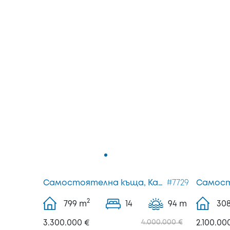
Самостоятелна къща, Касандра
#7729
2
799
m
14
94 m
30
3.300.000 €
4.000.000 €
2.100.00