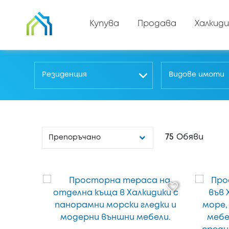
Купува
Продава
Халкиди
Резиденция
Видове имоти
75
Обяви
Препоръчано