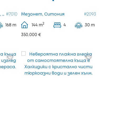
ия
#7010
Мезонет, Ситония
#2093
2
168 m
144
m
4
30 m
350.000 €