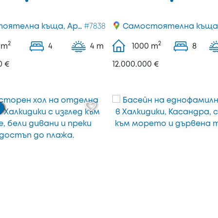
Самостоятелна къща, Аристотелис
#7838
Самостоятелна къща, Ситон
2
2
m
4
4 m
1000
m
8
0 €
12.000.000 €