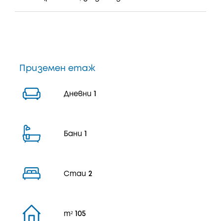
Приземен етаж
Дневни
1
Бани
1
Стаи
2
m²
105