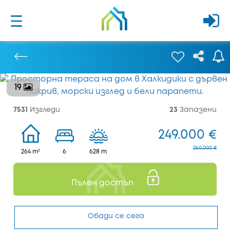
19
Предишен
7531
Изгледи
23
Запазени
249.000 €
260.000 €
264 m²
6
628 m
Пълен достъп
Обади се сега