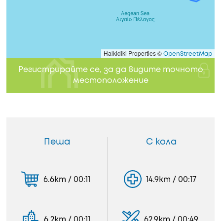
Halkidiki Properties ©
OpenStreetMap
Регистрирайте се, за да видите точното
местоположение
Пеша
С кола
6.6km / 00:11
14.9km / 00:17
6.2km / 00:11
62.9km / 00:49