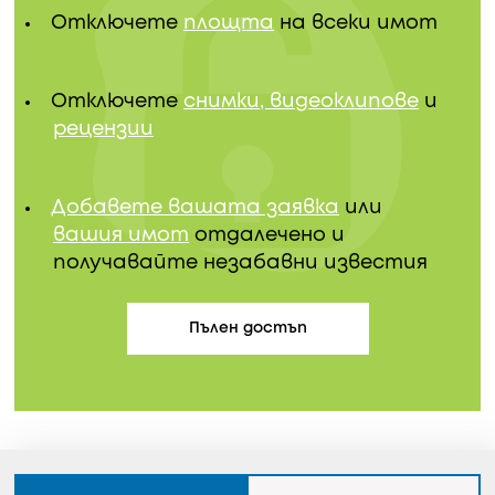
Отключете
площта
на всеки имот
Отключете
снимки, видеоклипове
и
рецензии
Добавете вашата заявка
или
вашия имот
отдалечено и
получавайте незабавни известия
Пълен достъп