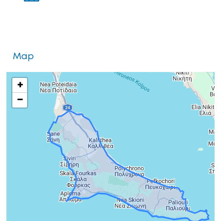
Map
+
−