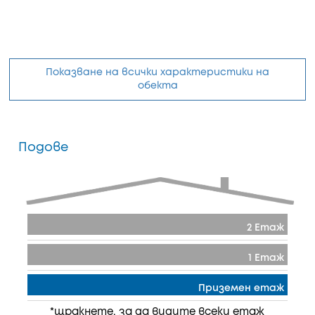
Показване на всички характеристики на
обекта
Подове
2 Етаж
1 Етаж
Приземен етаж
*щракнете, за да видите всеки етаж