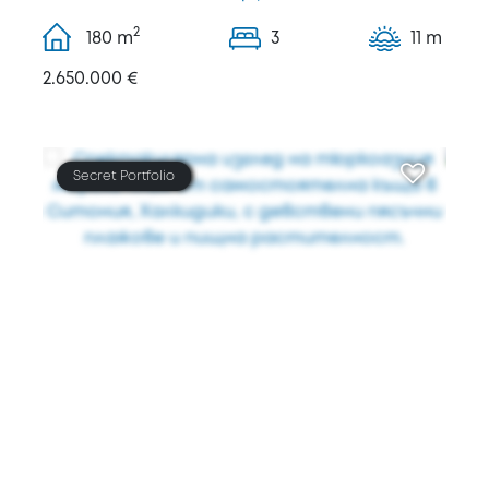
2
180
m
3
11 m
2.650.000 €
Secret Portfolio