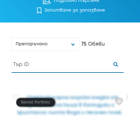
Подробно търсене
Запитване за запазване
75
Обяви
Препоръчано
Secret Portfolio