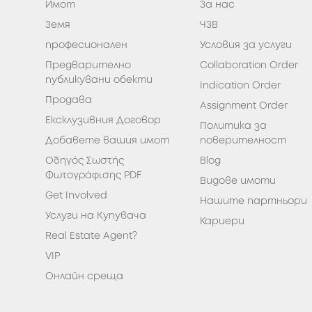
Имот
За нас
Земя
ЧЗВ
професионален
Условия за услуги
Предварително
Collaboration Order
публикувани обекти
Indication Order
Продава
Assignment Order
Eксклузивния Договор
Политика за
Добавете вашия имот
поверителност
Οδηγός Σωστής
Blog
Φωτογράφισης PDF
Видове имоти
Get Involved
Нашите партньори
Услуги на Kупувача
Кариери
Real Estate Agent?
VIP
Oнлайн среща