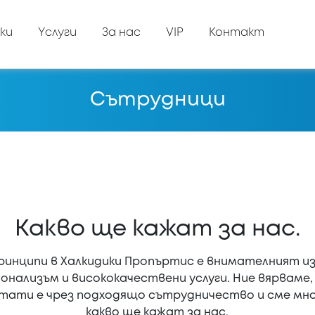
ки
Yслуги
За нас
VIP
Контакт
Сътрудници
Κакво ще кажат за нас.
ринципи в Халкидики Пропъртис е внимателният и
онализъм и висококачествени услуги. Ние вярваме,
ати е чрез подходящо сътрудничество и сме мног
какво ще кажат за нас.