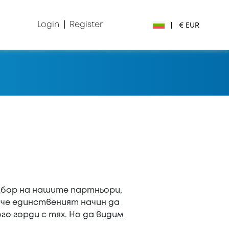
Login
|
Register
|
€ EUR
€ EUR
£ GBP
$ USD
Лв. BGN
din RSD
₽ RUB
збор на нашите партньори,
 че единственият начин да
о горди с тях. Но да видим