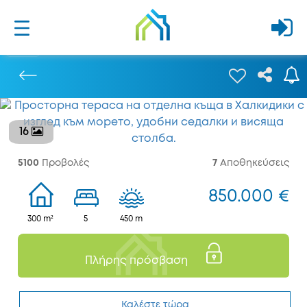
16
Προηγούμενο
5100
Προβολές
7
Αποθηκεύσεις
850.000 €
300 m²
5
450 m
Πλήρης πρόσβαση
Καλέστε τώρα