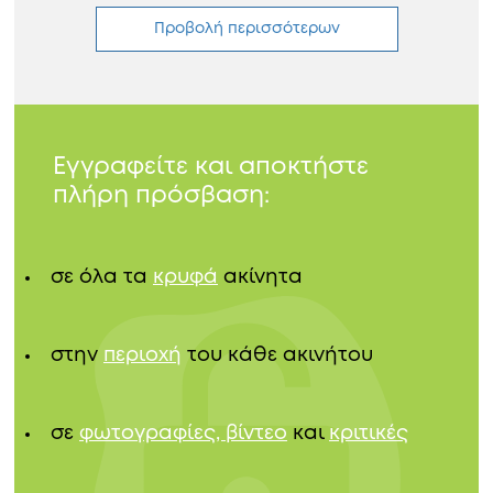
Προβολή περισσότερων
Εγγραφείτε και αποκτήστε
πλήρη πρόσβαση:
σε όλα τα
κρυφά
ακίνητα
στην
περιοχή
του κάθε ακινήτου
σε
φωτογραφίες, βίντεο
και
κριτικές