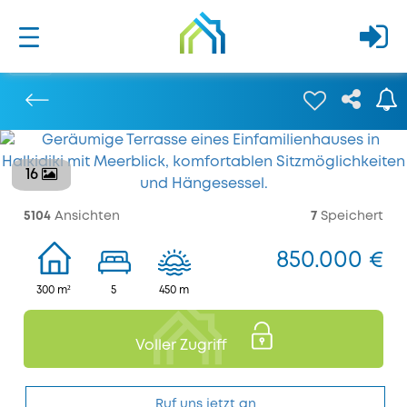
16
Bisherige
5104
Ansichten
7
Speichert
850.000 €
300 m²
5
450 m
Voller Zugriff
Ruf uns jetzt an