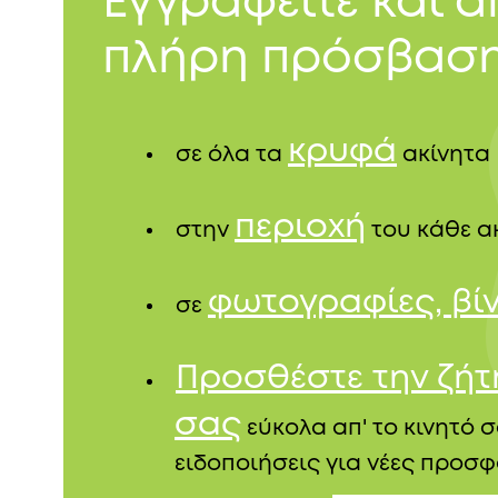
Εγγραφείτε και 
πλήρη πρόσβαση
κρυφά
σε όλα τα
ακίνητα
περιοχή
στην
του κάθε α
φωτογραφίες, βί
σε
Προσθέστε την ζή
σας
εύκολα απ' το κινητό σ
ειδοποιήσεις για νέες προσφ