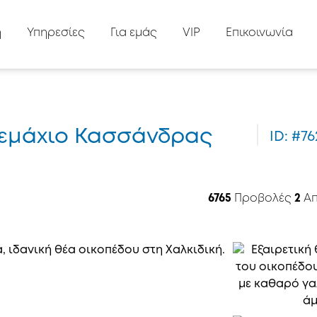
ή
Υπηρεσίες
Για εμάς
VIP
Επικοινωνία
οτεμάχιο Κασσάνδρας
ID: #7
6765
Προβολές
2
Απ