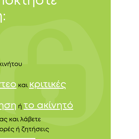
αποκτήστε
:
κινήτου
ντεο
κριτικές
και
τηση
το ακίνητό
ή
ας και λάβετε
ορές ή ζητήσεις