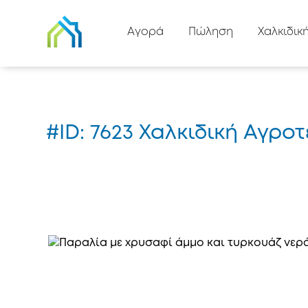
Πίσω στη λίστα
Αγορά
Πώληση
Χαλκιδικ
Αρχική
#7623
#ID: 7623 Χαλκιδική Αγρ