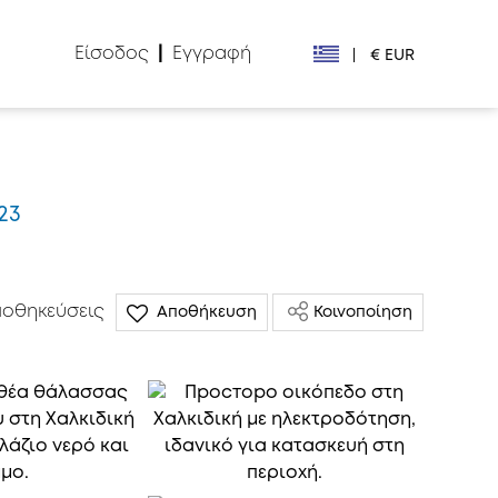
Είσοδος
|
Εγγραφή
|
€ EUR
€ EUR
£ GBP
623
$ USD
Лв. BGN
οθηκεύσεις
Αποθήκευση
Κοινοποίηση
din RSD
₽ RUB