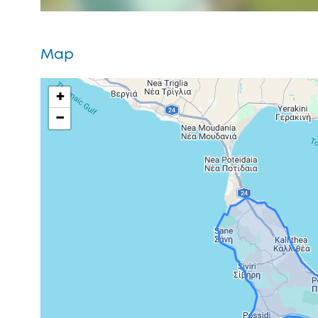
Map
+
−