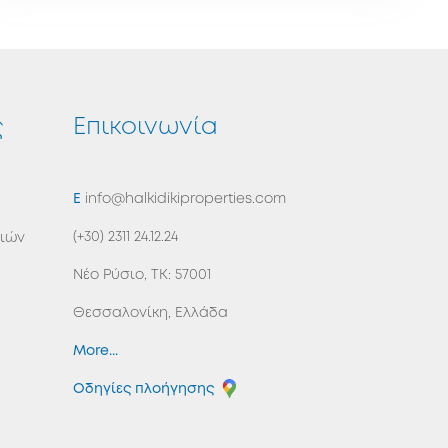
ς
Επικοινωνία
ΠΙΣΩ ΣΤΗΝ ΑΡΧΙΚΗ
E
info@halkidikiproperties.com
(+30) 2311 24.12.24
σιών
Νέο Ρύσιο, ΤΚ: 57001
Θεσσαλονίκη, Ελλάδα
More...
Οδηγίες πλοήγησης