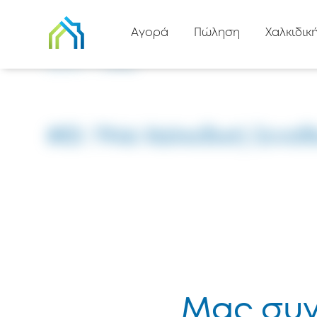
Πίσω στη λίστα
Αγορά
Πώληση
Χαλκιδικ
Αρχική
#7946
#ID: 7946 Χαλκιδική Ξενο
Μας συγ