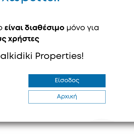
το
είναι διαθέσιμο
μόνο για
ς χρήστες
lkidiki Properties!
Είσοδος
Αρχική