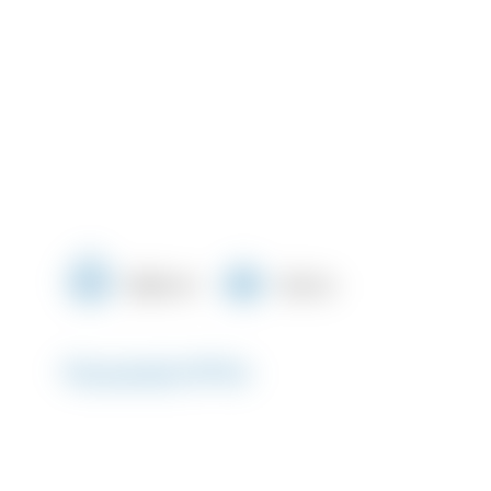
1200 m²
140 m
Περιγραφή #7946