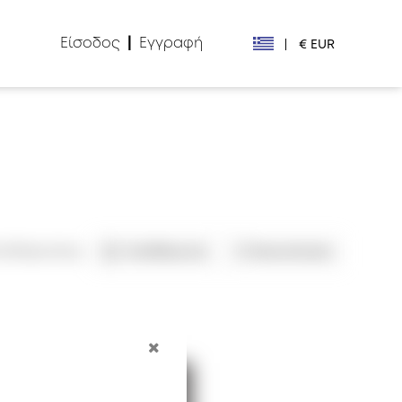
Είσοδος
|
Εγγραφή
|
€ EUR
€ EUR
£ GBP
$ USD
Лв. BGN
οθηκεύσεις
Αποθήκευση
Κοινοποίηση
din RSD
₽ RUB