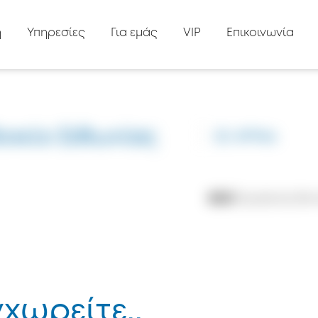
ή
Υπηρεσίες
Για εμάς
VIP
Επικοινωνία
δοχείο Σιθωνίας
ID: #7946
8333
Προβολές
1
Απ
χωρείτε..