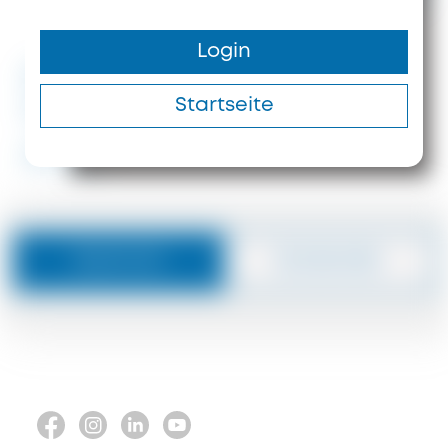
1200 m²
140 m
Login
#ID: 7946 Chalkidiki Hotel
Startseite
Sithonia
#7946
Nachricht
Zurückrufen