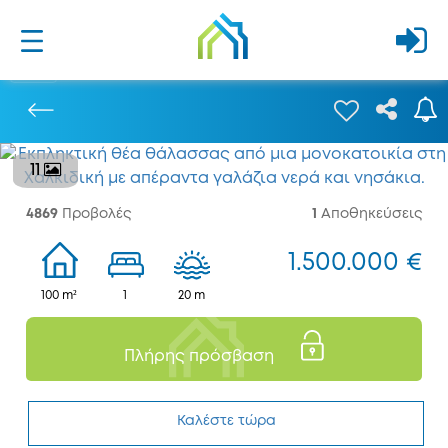
11
Προηγούμενο
4869
Προβολές
1
Αποθηκεύσεις
1.500.000 €
100 m²
1
20 m
Πλήρης πρόσβαση
Καλέστε τώρα