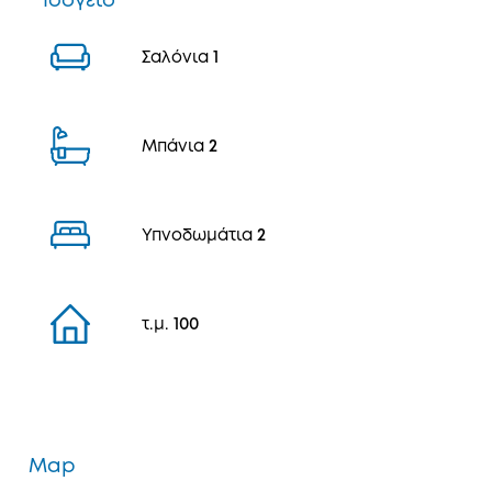
Ισόγειο
Σαλόνια
1
Μπάνια
2
Υπνοδωμάτια
2
τ.μ.
100
Map