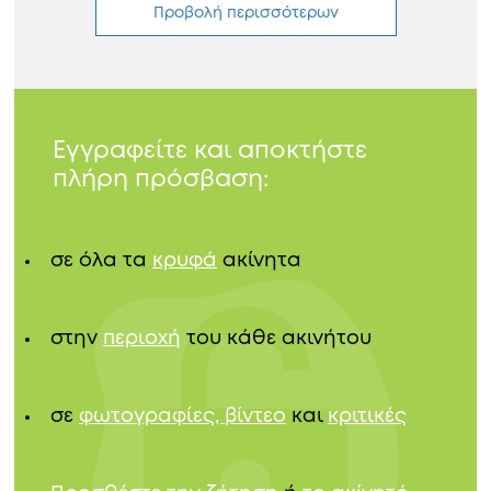
Προβολή περισσότερων
Εγγραφείτε και αποκτήστε
πλήρη πρόσβαση:
σε όλα τα
κρυφά
ακίνητα
στην
περιοχή
του κάθε ακινήτου
σε
φωτογραφίες, βίντεο
και
κριτικές