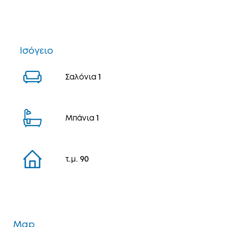
Ισόγειο
Σαλόνια
1
Μπάνια
1
τ.μ.
90
Map