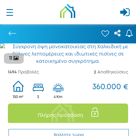
11
Προηγούμενο
1494
Προβολές
2
Αποθηκεύσεις
360.000 €
150 m²
3
4 Km
Πλήρης πρόσβαση
Καλέστε τώρα