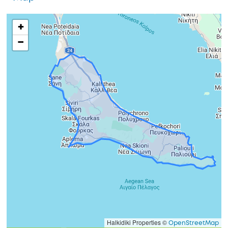
+
−
Halkidiki Properties ©
OpenStreetMap