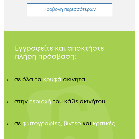
Προβολή περισσότερων
Εγγραφείτε και αποκτήστε
πλήρη πρόσβαση:
σε όλα τα
κρυφά
ακίνητα
στην
περιοχή
του κάθε ακινήτου
σε
φωτογραφίες, βίντεο
και
κριτικές