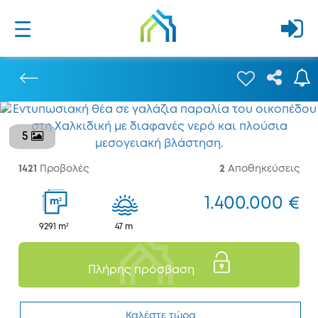
5
Προηγούμενο
1421
Προβολές
2
Αποθηκεύσεις
1.400.000 €
2
m
9291 m²
47 m
Πλήρης πρόσβαση
Καλέστε τώρα