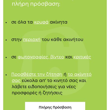
πλήρη πρόσβαση:
σε όλα τα
κρυφά
ακίνητα
στην
περιοχή
του κάθε ακινήτου
σε
φωτογραφίες, βίντεο
και
κριτικές
Προσθέστε την ζήτηση
ή
το ακίνητό
σας
εύκολα απ' το κινητό σας και
λάβετε ειδοποιήσεις για νέες
προσφορές ή ζητήσεις
Πλήρης Πρόσβαση