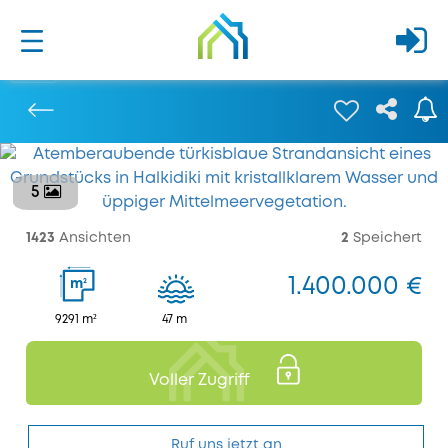
5
Bisherige
1423
Ansichten
2
Speichert
1.400.000 €
2
m
9291 m²
47 m
Voller Zugriff
Ruf uns jetzt an