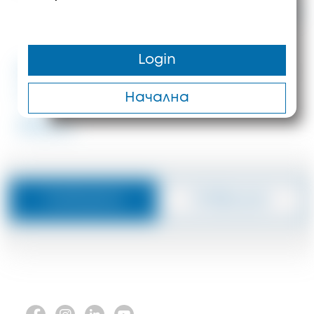
5.400.000 €
2243 m²
563 m
Login
#ID: 8204 Халкидики хотел
Ситония
Начална
#8204
Съобщение
Отвръщам