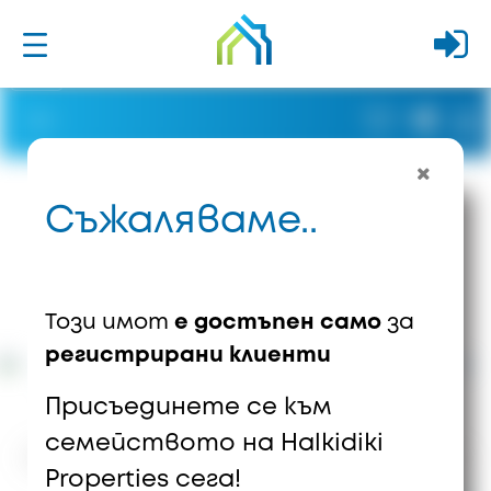
Съжаляваме..
Този имот
е достъпен само
за
регистрирани клиенти
Присъединете се към
семейството на Halkidiki
4491
Изгледи
0
Запазени
Properties сега!