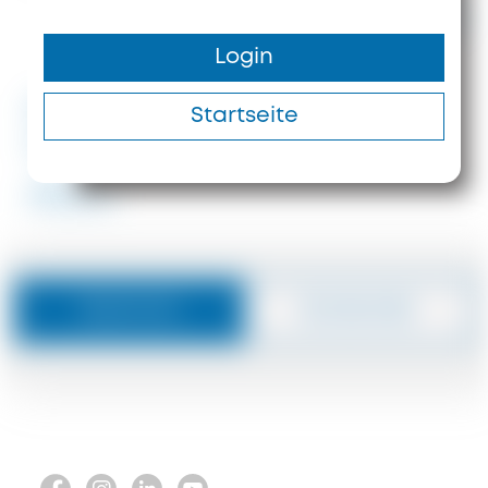
5.400.000 €
Login
2243 m²
563 m
#ID: 8204 Chalkidiki Hotel
Startseite
Sithonia
#8204
Nachricht
Zurückrufen