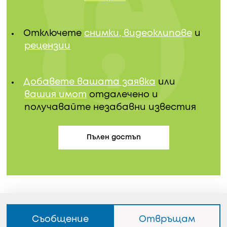
Отключете
снимки, видеоклипове
и
рецензии
Добавете вашата заявка
или
вашия имот
отдалечено и
получавайте незабавни известия
Пълен достъп
Съобщение
Отвръщам