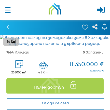
14
Предишен
7664
Изгледи
0
Запазени
11.350.000 €
2
m
12.350.000 €
268000 m²
4,5 Km
Пълен достъп
Обади се сега