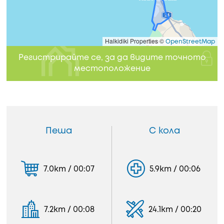
Halkidiki Properties ©
OpenStreetMap
Регистрирайте се, за да видите точното
местоположение
Пеша
С кола
7.0km / 00:07
5.9km / 00:06
7.2km / 00:08
24.1km / 00:20