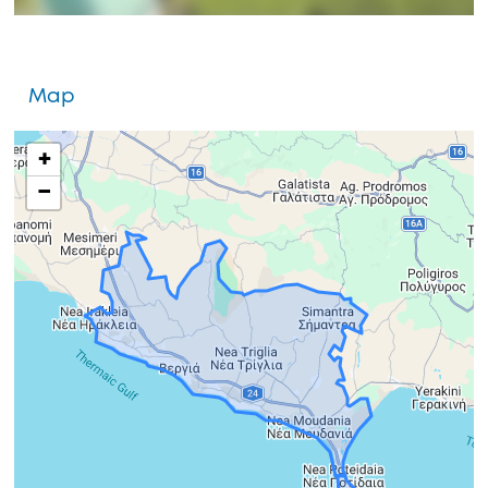
Map
+
−