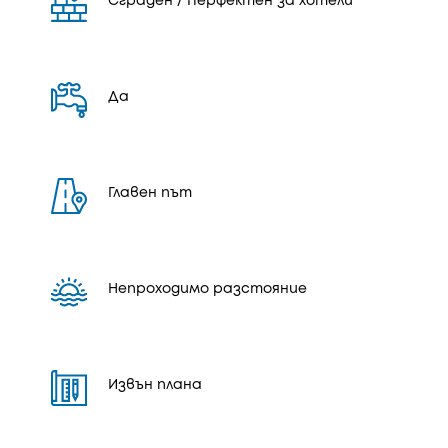
Сграден / Перфектен за хотели
Да
Главен път
Непроходимо разстояние
Извън плана