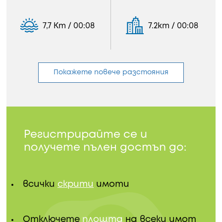
7,7 Km / 00:08
7.2km / 00:08
Покажете повече разстояния
Регистрирайте се и
получете пълен достъп до:
всички
скрити
имоти
Отключете
площта
на всеки имот