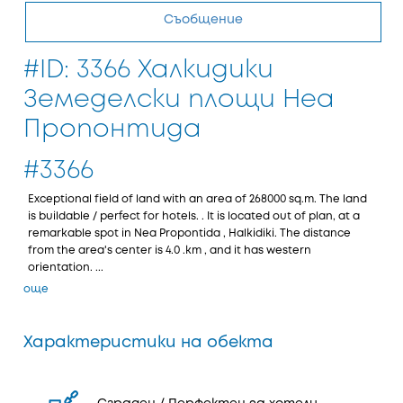
Съобщение
#ID: 3366 Халкидики
Земеделски площи Неа
Пропонтида
#3366
Exceptional field of land with an area of 268000 sq.m. The land
is buildable / perfect for hotels. . It is located out of plan, at a
remarkable spot in Nea Propontida , Halkidiki. The distance
from the area's center is 4.0 .km , and it has western
orientation. ...
още
Характеристики на обекта