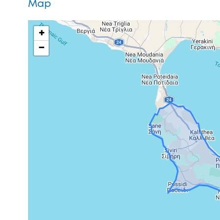
Map
+
−