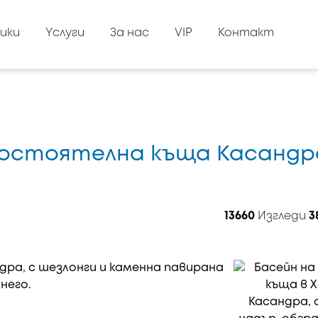
ики
Yслуги
За нас
VIP
Контакт
амостоятелна къща Касандр
13660
Изгледи
3