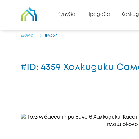
Назад към списъка с
Купува
Продава
Халкид
имоти
Дома
#4359
#ID: 4359 Халкидики С