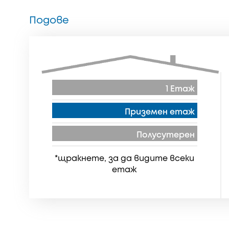
Подове
1 Етаж
Приземен етаж
Полусутерен
*щракнете, за да видите всеки
етаж