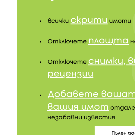
скрити
всички
имоти
площта
Отключете
н
снимки, 
Отключете
рецензии
Добавете вашат
вашия имот
отдале
незабавни известия
Пълен д