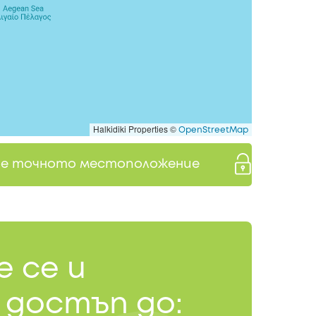
Halkidiki Properties ©
OpenStreetMap
те точното местоположение
 се и
 достъп до: