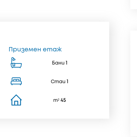
Приземен етаж
Бани
1
Стаи
1
m²
45