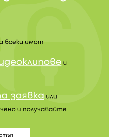
а всеки имот
видеоклипове
и
а заявка
или
чено и получавайте
остъп