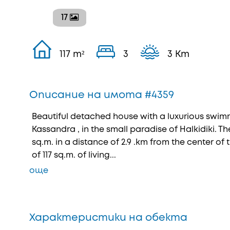
17
117 m²
3
3 Km
Описание на имота #4359
Beautiful detached house with a luxurious swimmi
Kassandra , in the small paradise of Halkidiki. Th
sq.m. in a distance of 2.9 .km from the center of th
of 117 sq.m. of living...
още
Характеристики на обекта