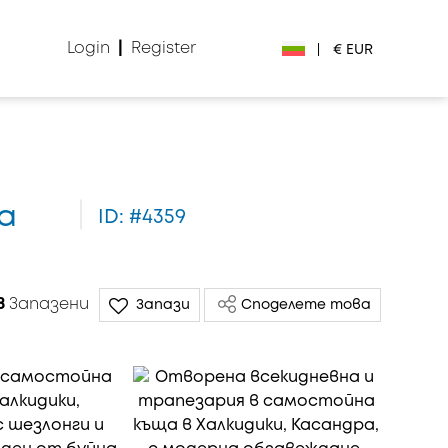
Login
|
Register
|
€ EUR
€ EUR
£ GBP
а
ID: #4359
$ USD
Лв. BGN
8
Запазени
Запази
Споделете това
din RSD
₽ RUB