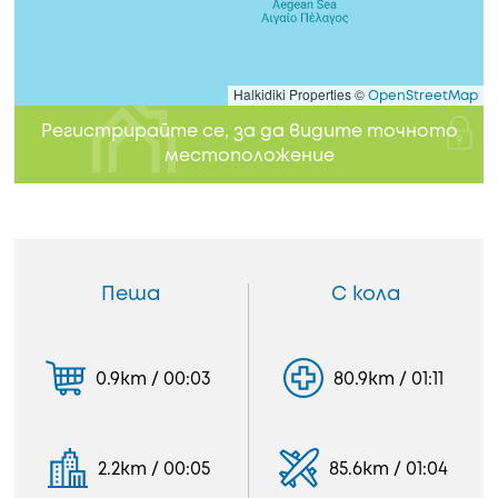
Halkidiki Properties ©
OpenStreetMap
Регистрирайте се, за да видите точното
местоположение
Пеша
С кола
0.9km / 00:03
80.9km / 01:11
2.2km / 00:05
85.6km / 01:04