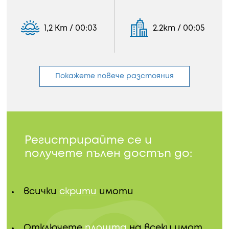
1,2 Km / 00:03
2.2km / 00:05
Покажете повече разстояния
Регистрирайте се и
получете пълен достъп до:
всички
скрити
имоти
Отключете
площта
на всеки имот