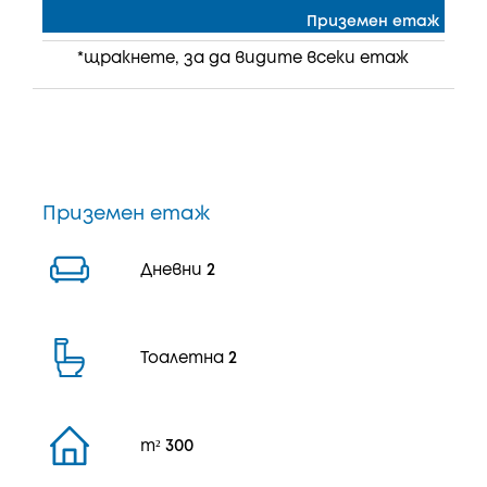
Приземен етаж
*щракнете, за да видите всеки етаж
Приземен етаж
Дневни
2
Тоалетна
2
m²
300