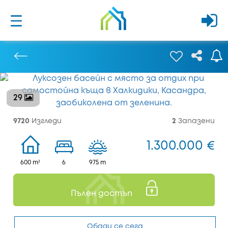
29
Предишен
9720
Изгледи
2
Запазени
1.300.000 €
600 m²
6
975 m
Пълен достъп
Обади се сега