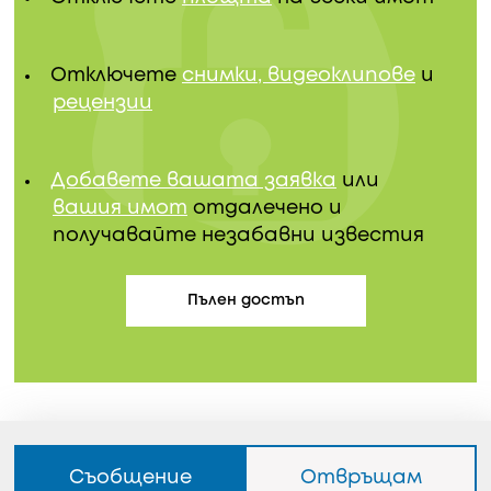
Отключете
снимки, видеоклипове
и
рецензии
Добавете вашата заявка
или
вашия имот
отдалечено и
получавайте незабавни известия
Пълен достъп
Съобщение
Отвръщам