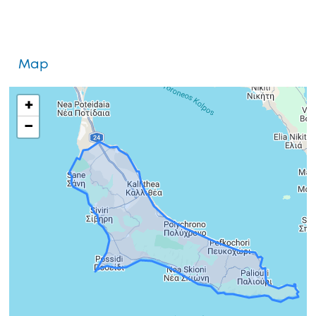
Map
+
−