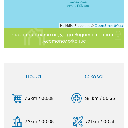
Halkidiki Properties ©
OpenStreetMap
Регистрирайте се, за да видите точното
местоположение
Пеша
С кола
7.3km / 00:08
38.1km / 00:36
7.2km / 00:08
72.1km / 00:51