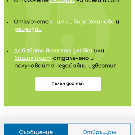
Отключете
площта
на всеки имот
Отключете
снимки, видеоклипове
и
рецензии
Добавете вашата заявка
или
вашия имот
отдалечено и
получавайте незабавни известия
Пълен достъп
Съобщение
Отвръщам