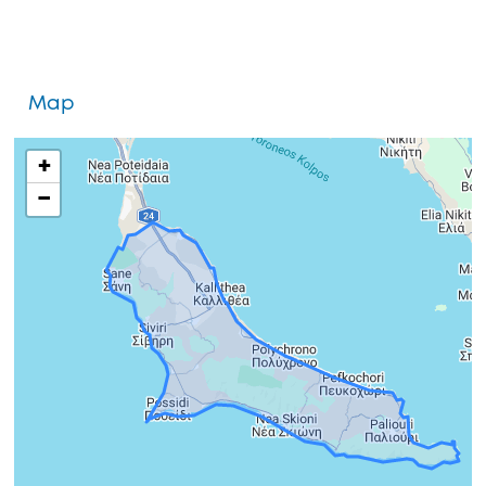
Map
+
−