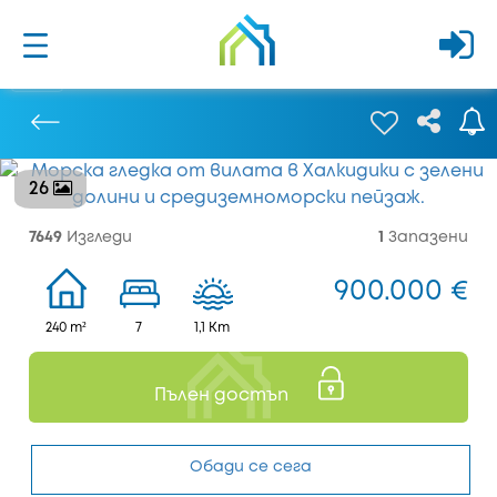
26
Предишен
7649
Изгледи
1
Запазени
900.000 €
240 m²
7
1,1 Km
Пълен достъп
Обади се сега