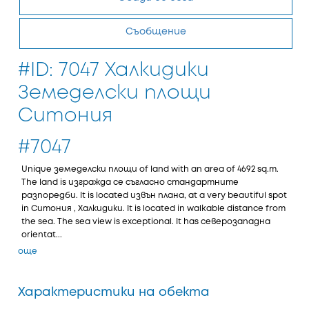
Съобщение
#ID: 7047 Халкидики
Земеделски площи
Ситония
#7047
Unique земеделски площи of land with an area of 4692 sq.m.
The land is изгражда се съгласно стандартните
разпоредби. It is located извън плана, at a very beautiful spot
in Ситония , Халкидики. It is located in walkable distance from
the sea. The sea view is exceptional. It has северозападна
orientat...
още
Характеристики на обекта