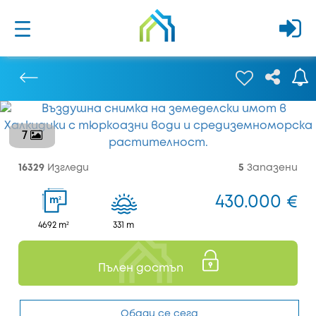
7
Предишен
16329
Изгледи
5
Запазени
430.000 €
2
m
4692 m²
331 m
Пълен достъп
Обади се сега