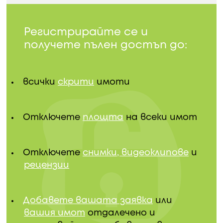
Регистрирайте се и
получете пълен достъп до:
всички
скрити
имоти
Отключете
площта
на всеки имот
Отключете
снимки, видеоклипове
и
рецензии
Добавете вашата заявка
или
вашия имот
отдалечено и