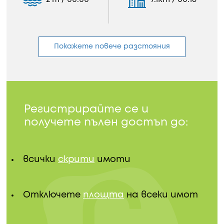
Покажете повече разстояния
Регистрирайте се и
получете пълен достъп до:
всички
скрити
имоти
Отключете
площта
на всеки имот