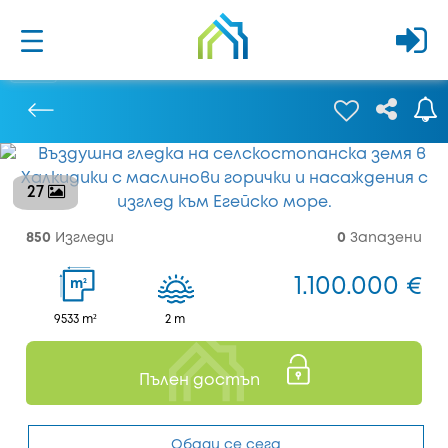
27
Предишен
850
Изгледи
0
Запазени
1.100.000 €
2
m
9533 m²
2 m
Пълен достъп
Обади се сега