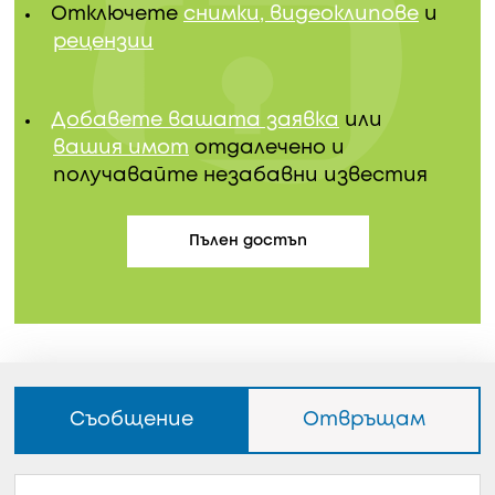
Отключете
снимки, видеоклипове
и
рецензии
Добавете вашата заявка
или
вашия имот
отдалечено и
получавайте незабавни известия
Пълен достъп
Съобщение
Отвръщам