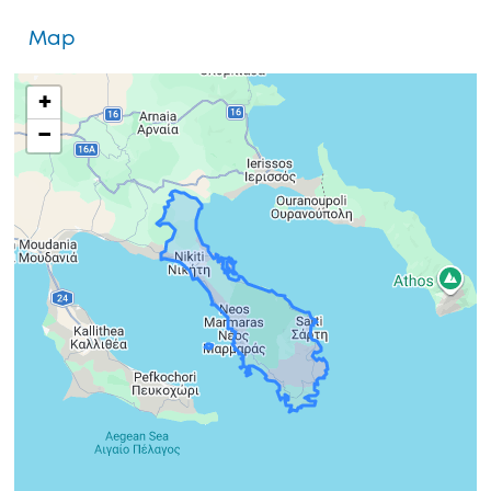
Map
+
−