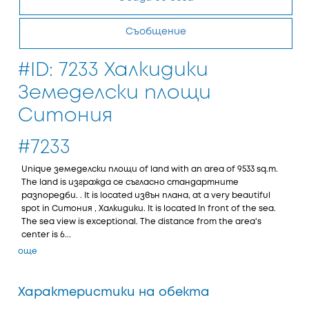
Съобщение
#ID: 7233 Халкидики
Земеделски площи
Ситония
#7233
Unique земеделски площи of land with an area of 9533 sq.m.
The land is изгражда се съгласно стандартните
разпоредби. . It is located извън плана, at a very beautiful
spot in Ситония , Халкидики. It is located In front of the sea.
The sea view is exceptional. The distance from the area's
center is 6...
още
Характеристики на обекта