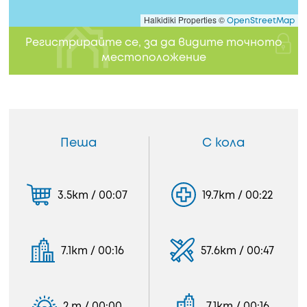
Halkidiki Properties ©
OpenStreetMap
Регистрирайте се, за да видите точното
местоположение
Пеша
С кола
3.5km / 00:07
19.7km / 00:22
7.1km / 00:16
57.6km / 00:47
2 m / 00:00
7.1km / 00:16